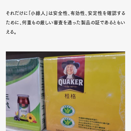
Official Columnist
About
Contact
それだけに「小綠人」は安全性、有効性、安定性を確認する
ために、何重もの厳しい審査を通った製品の証であるともい
える。
Pen Meet
Pen international
Pen tw