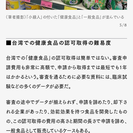
（筆者撮影）「小綠人」の付いた「健康食品」と「一般食品」が並んでいる
5/8
■台湾での健康食品の認可取得の難易度
台湾での「健康食品」の認可取得は簡単ではない。審査申
請費用も非常に高額で、申請から取得までは最短でも1年
はかかるという。審査を通るために必要な資料には、臨床試
Art&Design
Watch
Fashion
験などの多くのデータが必要だ。
Gourmet
Cars
審査の途中でデータが揃えられず、申請を諦めたり、却下さ
Product
Culture
Lifestyle
れる企業があったり、効能効果を持つ食品を開発したもの
の、この認可取得の費用の高さと期間の長さで申請を諦め、
一般食品として販売しているケースもある。
Pen Membership
Magazine