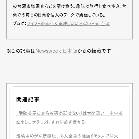
の台湾市場調査などを請け負う。趣味は旅行と食べ歩き。台
湾での毎日の日常を個人のブログで発信している。
ブログ：
メイフェの幸せ＆美味しいいっぱい〜in 台湾
※この記事は
Newsweek 日本版
からの転載です。
関連記事
「受験英語だから英語が話せない」は大間違い 中学英
語をしっかりモノにすれば必ず話せる
治験中のがん新療法、18人全員の腫瘍が6ヶ月で消失