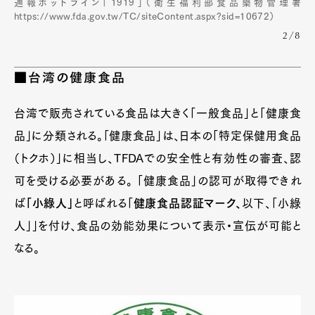
通報ホットライン「1919」（衛生福利部食品藥物管理署
https://www.fda.gov.tw/TC/siteContent.aspx?sid=10672）
2/8
■台湾の健康食品
台湾で販売されている食品は大きく「一般食品」と「健康食
品」に分類される。「健康食品」は、日本の「特定保健用食品
（トクホ）」に相当し、TFDAでの安全性と有効性の審査、認
可を受ける必要がある。 「健康食品」の認可が取得できれ
ば
「小綠人」
と呼ばれる「
健康食品認証マーク、
以下、「小綠
人」」を付け、食品の効能効果について表示・宣伝が可能と
なる。