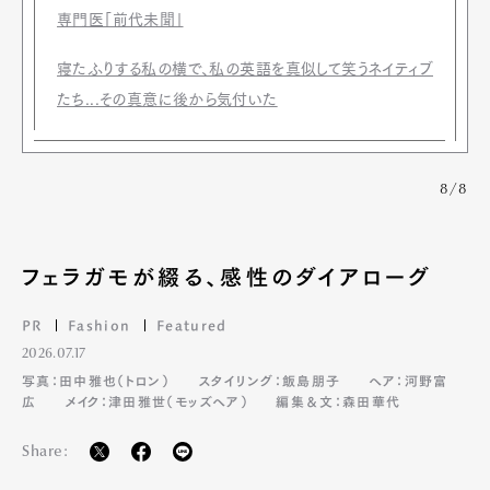
専門医「前代未聞」
寝たふりする私の横で、私の英語を真似して笑うネイティブ
たち...その真意に後から気付いた
8/8
フェラガモが綴る、感性のダイアローグ
PR
Fashion
Featured
2026.07.17
写真：田中雅也（トロン）
スタイリング：飯島朋子
ヘア：河野富
広
メイク：津田雅世（モッズヘア）
編集＆文：森田華代
Share: