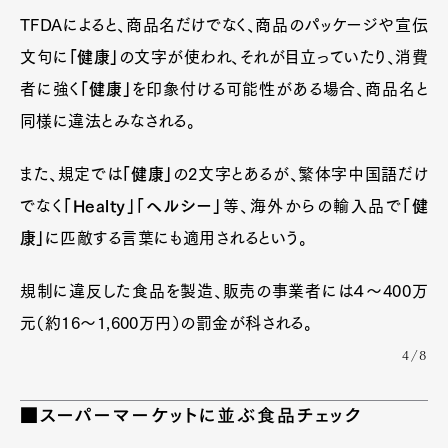
TFDAによると、商品名だけでなく、商品のパッケージや宣伝
文句に
「健康」
の文字が使われ、それが目立っていたり、消費
者に強く
「健康」
を印象付ける可能性がある場合、商品名と
同様に違法とみなされる。
また、規定では
「健康」
の2文字とあるが、繁体字中国語だけ
でなく
「Healty」「ヘルシー」
等、海外からの輸入品で
「健
康」
に匹敵する言葉にも適用されるという。
規制に違反した食品を製造、販売の事業者には４～400万
元（約16～1,600万円）の罰金が科される。
4/8
■スーパーマーケットに並ぶ食品チェック