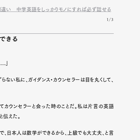
間違い 中学英語をしっかりモノにすれば必ず話せる
1/3
できる
..」
らない私に、ガイダンス・カウンセラーは目を丸くして、
Art&Design
Watch
Fashion
てカウンセラーと会った時のことだ。私は片言の英語
と伝えた。
ourmet
Cars
Product
Culture
で、日本人は数学ができるから、上級でも大丈夫、と言
Lifestyle