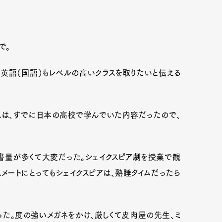
mbership
Magazine
Official Columnist
About
で。
英語（国語）もレベルの高いクラスを取りたいと伝える
et
Pen international
Pen tw
スは、すでに日本の高校で学んでいた内容だったので、
書量が多くて大変だった。シェイクスピア劇を授業で観
スメートにとってもシェイクスピアは、熟睡タイムだったら
た。度の強いメガネをかけ、厳しくて皮肉屋の先生、ミ