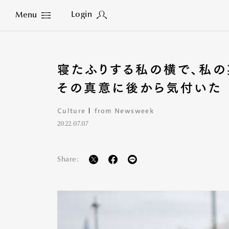
Login
Menu
Close
寝たふりする私の横で、私の
その真意に後から気付いた
Culture
from Newsweek
2022.07.07
Share: