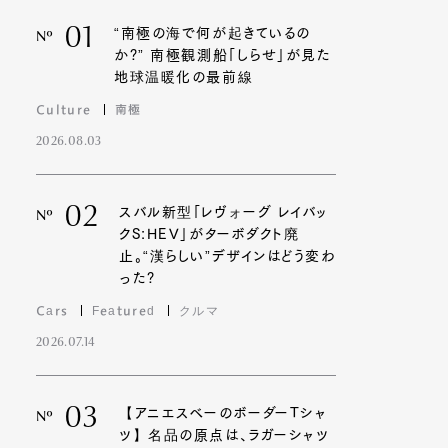
01
“南極の海で何が起きているの
Nº
か?” 南極観測船「しらせ」が見た
地球温暖化の最前線
Culture
南極
2026.08.03
02
スバル新型「レヴォーグ レイバッ
Nº
クS:HEV」がターボダクト廃
止。“漢らしい”デザインはどう変わ
った?
Cars
Featured
クルマ
2026.07.14
03
【アニエスベーのボーダーTシャ
Nº
ツ】名品の原点は、ラガーシャツ