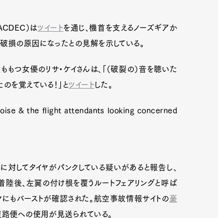
CDEC）は
ツイート
を通じ、機首を支えるノーズギアか
体破損の原因になったとの見解を示している。
ももつ女優のリサ・ケイさんは、「（破裂の）音を聴いた
たのを覚えている！」と
ツイート
した。
 noise & the flight attendants looking concerned
に対してタイヤがパンクしている疑いがあると報告し、
陸後、左翼の付け根を覆うルートフェアリングと呼ば
ヤにもバーストが確認された。航空事故情報サイトの
豪
復路便への使用が見送られている。