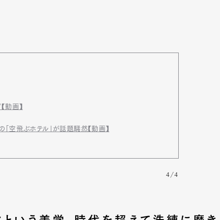
【動画】
の「空飛ぶホテル」が話題騒然【動画】
4/4
クという美学。時代を超えて洗練に磨き