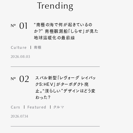
Trending
01
“南極の海で何が起きているの
Nº
か?” 南極観測船「しらせ」が見た
地球温暖化の最前線
Culture
南極
2026.08.03
02
スバル新型「レヴォーグ レイバッ
Nº
クS:HEV」がターボダクト廃
止。“漢らしい”デザインはどう変
わった?
Cars
Featured
クルマ
2026.07.14