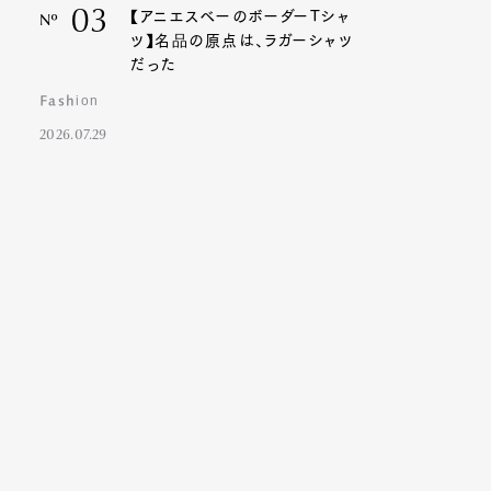
03
【アニエスベーのボーダーTシャ
Nº
ツ】名品の原点は、ラガーシャツ
だった
Fashion
2026.07.29