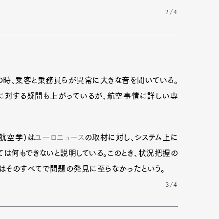
2/4
の時、乗客と乗務員らが異常に大きな音を聞いている。
とに対する疑問も上がっているが、航空事情に詳しい専
。
航空学）は
ユーロニュース
の取材に対し、システム上に
ては何もできないと説明している。このとき、状況把握の
Art&Design
Watch
Fashion
はそのすべてで問題の発見に至らなかったという。
3/4
ourmet
Cars
Product
Culture
Lifestyle