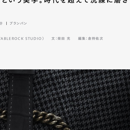
計
ブランパン
BLEROCK STUDIO）
文：柴田 充
編集：倉持佑次