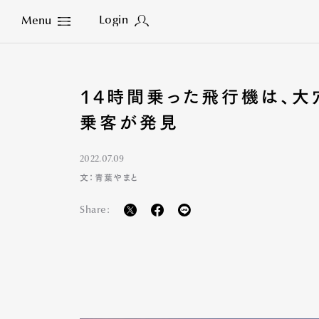
Login
Menu
Close
14時間乗った飛行機は、
乗客が発見
2022.07.09
文：青葉やまと
Share: