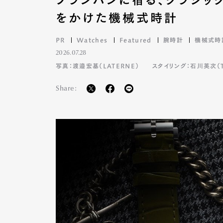
をかけた機械式時計
PR
Watches
Featured
腕時計
機械式時
2026.07.28
写真：渡邉宏基（LATERNE）
スタイリング：石川英次（TA
Share: