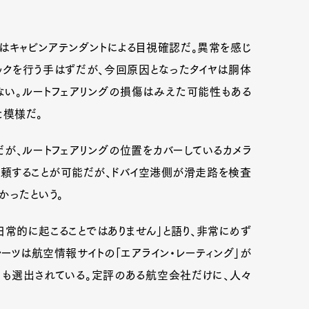
はキャビンアテンダントによる目視確認だ。異常を感じ
mbership
Magazine
Official Columnist
About
クを行う手はずだが、今回原因となったタイヤは胴体
ない。ルートフェアリングの損傷はみえた可能性もある
た模様だ。
et
Pen international
Pen tw
だが、ルートフェアリングの位置をカバーしているカメラ
依頼することが可能だが、ドバイ空港側が滑走路を検査
かったという。
。日常的に起こることではありません」と語り、非常にめず
ーツは航空情報サイトの「エアライン・レーティング」が
にも選出されている。定評のある航空会社だけに、人々