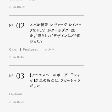
2026.08.03
02
スバル新型「レヴォーグ レイバッ
Nº
クS:HEV」がターボダクト廃
止。“漢らしい”デザインはどう変
わった?
Cars
Featured
クルマ
2026.07.14
03
【アニエスベーのボーダーTシャ
Nº
ツ】名品の原点は、ラガーシャツ
だった
Fashion
2026.07.29