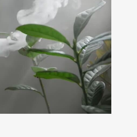
mbership
Magazine
Official Columnist
About
et
Pen international
Pen tw