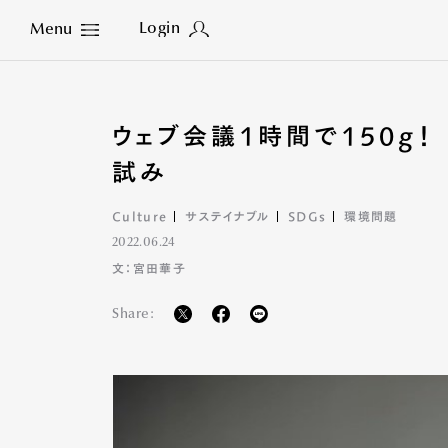
Login
Menu
Close
ウェブ会議1時間で150g！
試み
Culture
サステイナブル
SDGs
環境問題
2022.06.24
文：宮田華子
Share: