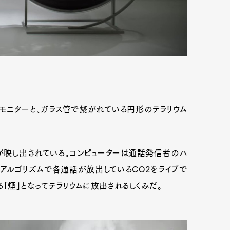
のモニターと、ガラス管で繋がれている円形のテラリウム
が映し出されている。コンピューターは通話発信者のハ
にアルゴリズムで各通話が放出しているCO2をライブで
Art&Design
Watch
Fashion
「煙」となってテラリウムに放出されるしくみだ。
ourmet
Cars
Product
Culture
Lifestyle