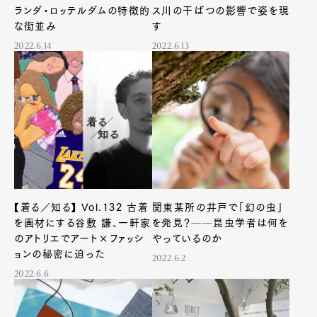
ランダ・ロッテルダムの特徴的
ス川の干ばつの影響で姿を現
Art&Design
Watch
Fashion
Gourmet
Cars
な街並み
す
2022.6.14
2022.6.13
Product
Culture
Lifestyle
Pen Membership
Magazine
Official Columnist
About
Contact
【着る／知る】 Vol.132 古着
関東某所の井戸で「幻の虫」
を画材にする谷敷 謙、一軒家
を発見？──昆虫学者は何を
Pen Meet
のアトリエでアート×ファッシ
やっているのか
Pen international
Pen tw
ョンの秘密に迫った
2022.6.2
2022.6.6