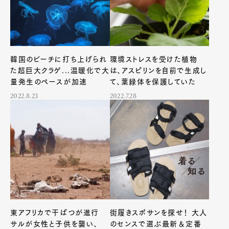
韓国のビーチに打ち上げられ
環境ストレスを受けた植物
た超巨大クラゲ...温暖化で大
は、アスピリンを自前で生成し
量発生のペースが加速
て、葉緑体を保護していた
2022.8.23
2022.7.28
東アフリカで干ばつが進行
街履きスポサンを探せ！ 大人
サルが女性と子供を襲い、
のセンスで選ぶ最新＆定番