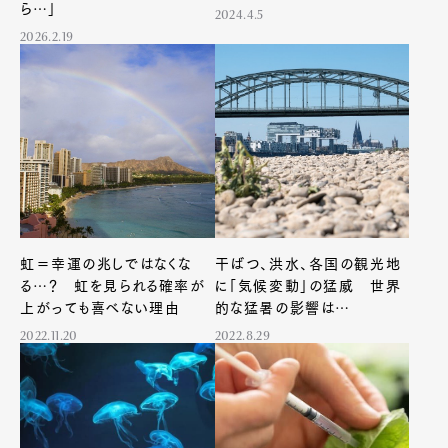
ら…」
2024.4.5
2026.2.19
虹＝幸運の兆しではなくな
干ばつ、洪水、各国の観光地
る…？ 虹を見られる確率が
に「気候変動」の猛威 世界
上がっても喜べない理由
的な猛暑の影響は…
2022.11.20
2022.8.29