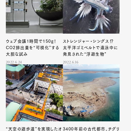
ウェブ会議1時間で150g！
ストレンジャー・シングス⁉
CO2排出量を“可視化”する
太平洋ゴミベルトで遠泳中に
大胆な試み
発見された“浮遊生物”
2022.6.24
2022.6.16
“天空の遊歩道”を実現したオ
3400年前の古代都市、チグリ