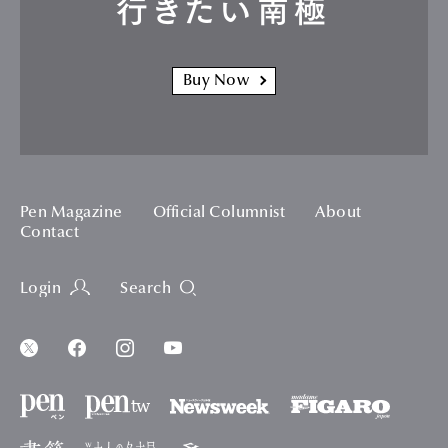
行きたい南極
Buy Now
Pen Magazine
Official Columnist
About
Contact
Login
Search