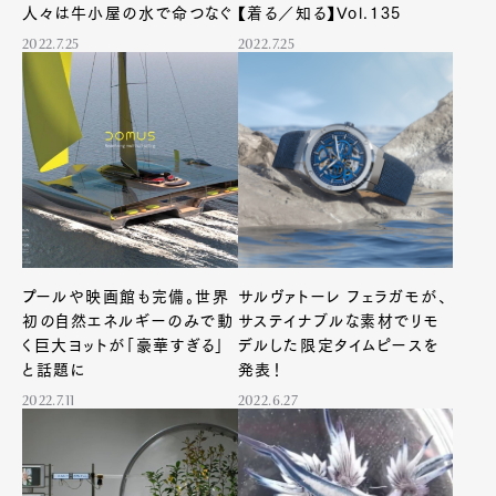
人々は牛小屋の水で命つなぐ
【着る／知る】Vol.135
2022.7.25
2022.7.25
プールや映画館も完備。世界
サルヴァトーレ フェラガモが、
初の自然エネルギーのみで動
サステイナブルな素材でリモ
く巨大ヨットが「豪華すぎる」
デルした限定タイムピースを
と話題に
発表！
2022.7.11
2022.6.27