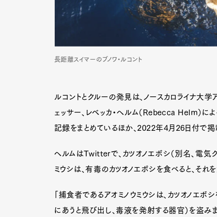
Pen Me
長距離スイマーのブノワ・ルコント
Pen Me
ルコントとクルーの発見は、ノースカロライナ大学
ェッサー、レベッカ・ヘルム（Rebecca Helm）
記録をまとめているほか、2022年4月26日付
ヘルムはTwitterで、カツオノエボシ（別名、電
ミウシは、有毒のカツオノエボシを食べると、それ
「捕食者であるアオミノウミウシは、カツオノエボ
にあうと飛び出し、毒液を発射する器官）を盗み