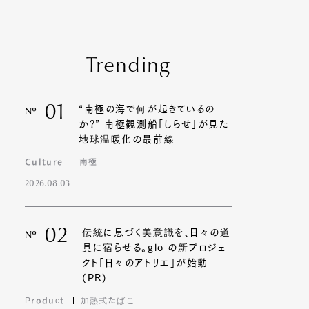
Trending
01
“南極の海で何が起きているの
Nº
か?” 南極観測船「しらせ」が見た
地球温暖化の最前線
Culture
南極
2026.08.03
02
伝統に息づく美意識を、日々の道
Nº
具に宿らせる。glo の新プロジェ
クト「日々のアトリエ」が始動
(PR)
Product
加熱式たばこ