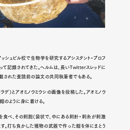
mbership
Magazine
Official Columnist
About
et
Pen international
Pen tw
アッシュビル校で生物学を研究するアシスタント・プロフ
によって記録されてきた。ヘルムは、長いTwitterスレッドに
で掲載された査読前の論文の共同執筆者でもある。
気クラゲ）とアオミノウミウシの画像を投稿した。アオミノウ
を鎧のように身に着ける。
シを食べ、その刺胞（袋状で、中にある刺針・刺糸が刺激
ます。打ち負かした獲物の武器で作った鎧を体にまとう