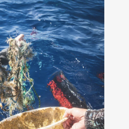
Art&Design
Watch
Fashion
ourmet
Cars
Product
Culture
Lifestyle