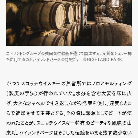
エドリントングループの強固な供給網を通じて調達する、良質なシェリー樽
を使用するのもハイランドパークの特徴だ。 ©HIGHLAND PARK
かつてスコッチウイスキーの蒸留所ではフロアモルティング
（製麦の手法）が行われていた。水分を含む大麦を床に広
げ、大きなシャベルですき返しながら発芽を促し、適度なとこ
ろで乾燥させて麦芽とする。その際に熱源としてピートが使
われたことが、スコッチウイスキー特有のピーティな風味の由
来だ。ハイランドパークはそうした伝統をいまも残す数少ない