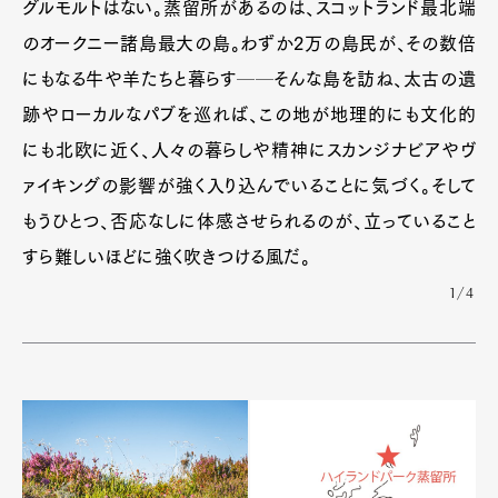
Art&Design
Watch
Fashion
グルモルトはない。蒸留所があるのは、スコットランド最北端
Gourmet
Cars
のオークニー諸島最大の島。わずか2万の島民が、その数倍
Product
Culture
Lifestyle
にもなる牛や羊たちと暮らす──そんな島を訪ね、太古の遺
跡やローカルなパブを巡れば、この地が地理的にも文化的
にも北欧に近く、人々の暮らしや精神にスカンジナビアやヴ
Pen Membership
Magazine
ァイキングの影響が強く入り込んでいることに気づく。そして
Official Columnist
About
もうひとつ、否応なしに体感させられるのが、立っていること
Contact
すら難しいほどに強く吹きつける風だ。
1/4
Pen Meet
Pen international
Pen tw