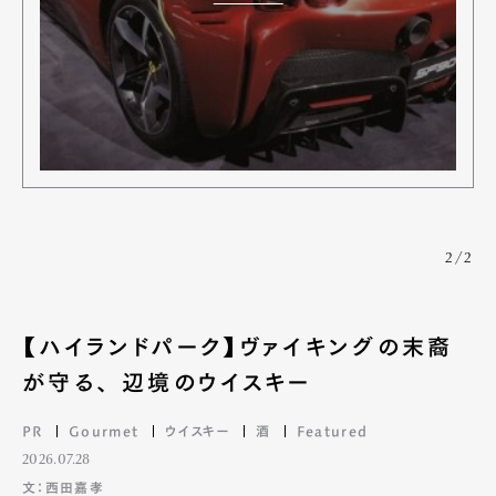
2/2
【ハイランドパーク】ヴァイキングの末裔
が守る、 辺境のウイスキー
PR
Gourmet
ウイスキー
酒
Featured
2026.07.28
文：西田嘉孝