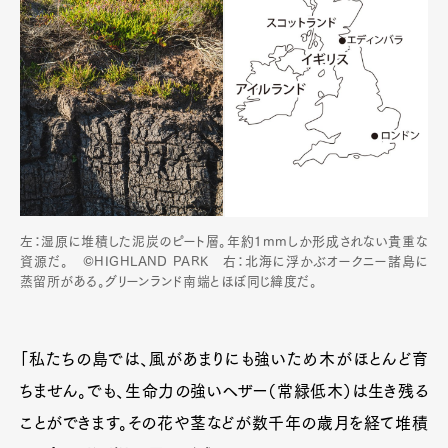
左：湿原に堆積した泥炭のピート層。年約1mmしか形成されない貴重な
資源だ。 ©HIGHLAND PARK 右：北海に浮かぶオークニー諸島に
蒸留所がある。グリーンランド南端とほぼ同じ緯度だ。
「私たちの島では、風があまりにも強いため木がほとんど育
ちません。でも、生命力の強いヘザー（常緑低木）は生き残る
ことができます。その花や茎などが数千年の歳月を経て堆積