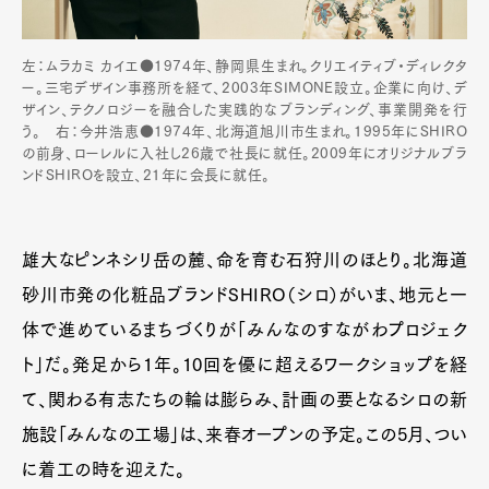
左：ムラカミ カイエ●1974年、静岡県生まれ。クリエイティブ・ディレクタ
ー。三宅デザイン事務所を経て、2003年SIMONE設立。企業に向け、デ
ザイン、テクノロジーを融合した実践的なブランディング、事業開発を行
う。 右：今井浩恵●1974年、北海道旭川市生まれ。1995年にSHIRO
の前身、ローレルに入社し26歳で社長に就任。2009年にオリジナルブラ
ンドSHIROを設立、21年に会長に就任。
雄大なピンネシリ岳の麓、命を育む石狩川のほとり。北海道
砂川市発の化粧品ブランドSHIRO（シロ）がいま、地元と一
体で進めているまちづくりが「みんなのすながわプロジェク
ト」だ。発足から1年。10回を優に超えるワークショップを経
て、関わる有志たちの輪は膨らみ、計画の要となるシロの新
施設「みんなの工場」は、来春オープンの予定。この5月、つい
に着工の時を迎えた。