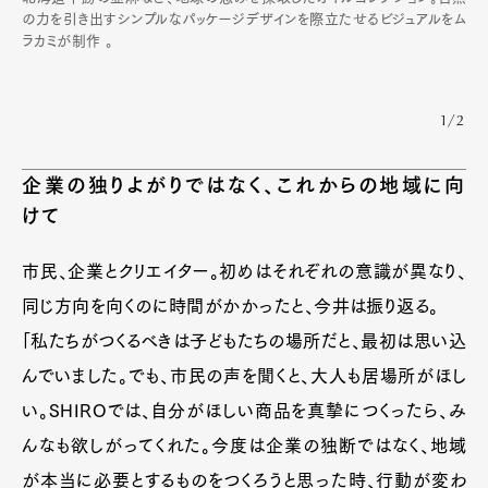
の力を引き出すシンプルなパッケージデザインを際立たせるビジュアルをム
ラカミが制作 。
Art&Design
Watch
Fashion
Gourmet
Cars
1/2
Product
Culture
Lifestyle
企業の独りよがりではなく、これからの地域に向
けて
Pen Membership
Magazine
市民、企業とクリエイター。初めはそれぞれの意識が異なり、
Official Columnist
About
Contact
同じ方向を向くのに時間がかかったと、今井は振り返る。
「私たちがつくるべきは子どもたちの場所だと、最初は思い込
んでいました。でも、市民の声を聞くと、大人も居場所がほし
Pen Meet
い。SHIROでは、自分がほしい商品を真摯につくったら、み
んなも欲しがってくれた。今度は企業の独断ではなく、地域
Pen international
Pen tw
が本当に必要とするものをつくろうと思った時、行動が変わ