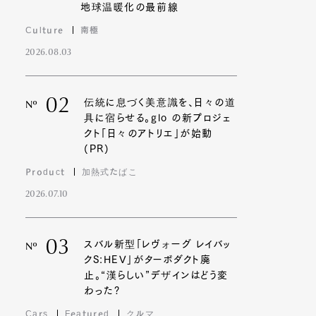
地球温暖化の最前線
Culture
南極
2026.08.03
02
伝統に息づく美意識を、日々の道
Nº
具に宿らせる。glo の新プロジェ
クト「日々のアトリエ」が始動
(PR)
Product
加熱式たばこ
2026.07.10
03
スバル新型「レヴォーグ レイバッ
Nº
クS:HEV」がターボダクト廃
止。“漢らしい”デザインはどう変
わった?
Cars
Featured
クルマ