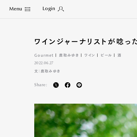
Login
Menu
Close
ワインジャーナリストが唸った
Gourmet
鹿取みゆき
ワイン
ビール
酒
2022.06.27
文：鹿取みゆき
Share: