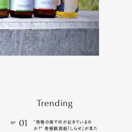
Trending
01
“南極の海で何が起きているの
Nº
か?” 南極観測船「しらせ」が見た