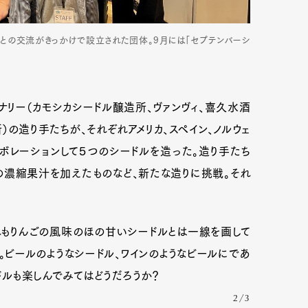
Oとの交流がきっかけで設立された団体。9月には「セプテンバーシ
mbership
Magazine
Official Columnist
About
ナリー（カモシカシードル醸造所、ヴァンヴィ、喜久水酒
et
Pen international
Pen tw
）の造り手たちが、それぞれアメリカ、スペイン、ノルウェ
ラボレーションして５つのシードルを造った。造り手たち
の濃縮果汁を加えたものなど、新たな造りに挑戦。それ
もりんごの風味のほの甘いシードルとは一線を画して
。ビールのようなシードル、ワインのようなビールにであ
ドルも楽しんでみてはどうだろうか？
2/3