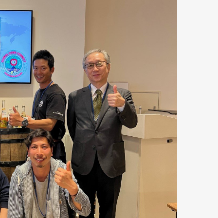
Art&Design
Watch
Fashion
ourmet
Cars
Product
Culture
Lifestyle