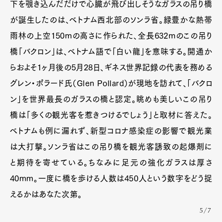
下を覗き込んだだけで心臓が飛び出しそうなガラスの吊り橋
が誕生したのは、ベトナム西北部のソンラ省。緑豊かな熱帯
雨林の上空150mの高さに作られた、全長632mのこの吊り
橋「バクロン」は、ベトナム語で「白い龍」を意味する。開通か
らおよそ1ヶ月後の5月28日、ギネス世界記録の代表を務める
グレン・ポラード氏（Glen Pollard）が現地を訪れて、「バクロ
ン」を世界最長のガラスの橋と認定。眺めも美しいこの吊り
橋は「多くの観光客を惹きつけるでしょう」と取材に答えた。
ベトナムも例に漏れず、新型コロナ感染症の影響で観光業
は大打撃。ソンラ省はこの吊り橋を観光客誘致の起爆剤に
と期待を寄せている。ちなみに足元の強化ガラスは厚さ
40mm。一度に橋を歩ける人数は450人という数字をどう捉
えるかはあなた次第。
5/7