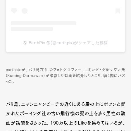
🌎 EarthPix 🌎(@earthpix)がシェアした投稿
earthpixが、バリ島在住のフォトグラファー、コミング・ダルマワン氏
(Koming Darmawan）が撮影した動画を紹介したところ、瞬く間にバズ
った。
バリ島、ニャンニャンビーチの近くにある崖の上にポツンと置
かれたボーイング社の古い飛行機の翼の上を歩く男性の動
画が話題をさらった。 190万以上のLikeを集めてはいるが、