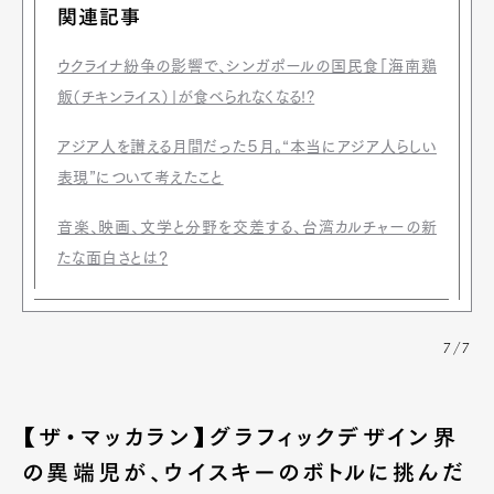
関連記事
ウクライナ紛争の影響で、シンガポールの国民食「海南鶏
飯（チキンライス）」が食べられなくなる!?
アジア人を讃える月間だった５月。“本当にアジア人らしい
表現”について考えたこと
音楽、映画、文学と分野を交差する、台湾カルチャーの新
たな面白さとは？
Art&Design
Watch
Fashion
Gourmet
Cars
7/7
Product
Culture
Lifestyle
【ザ・マッカラン】グラフィックデザイン界
の異端児が、ウイスキーのボトルに挑んだ
Pen Membership
Magazine