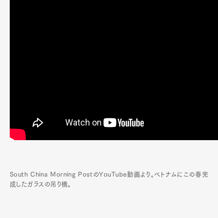
South China Morning PostのYouTube動画より。ベトナムにこの春完
成したガラスの吊り橋。