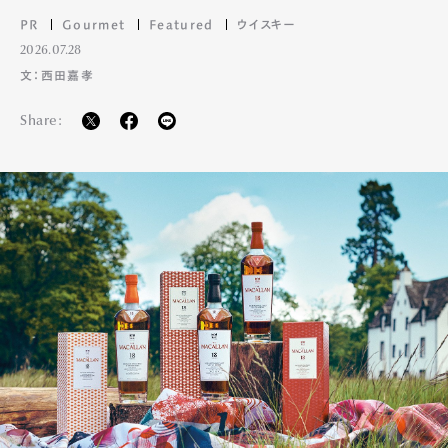
Official Columnist
About
PR
Gourmet
Featured
ウイスキー
Contact
2026.07.28
文：西田嘉孝
Share:
Pen Meet
Pen international
Pen tw