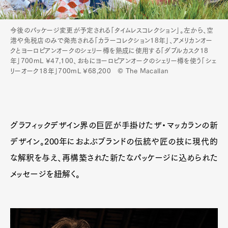
今後のパッケージ変更が予定される「タイムレスコレクション」。左から、空
港や免税店のみで発売される「カラーコレクション18年」、アメリカンオー
クとヨーロピアンオークのシェリー樽を熟成に使用する「ダブルカスク18
年」700mL ¥47,100、おもにヨーロピアンオークのシェリー樽を使う「シェ
リーオーク18年」700mL ¥68,200 © The Macallan
グラフィックデザイン界の巨匠が手掛けたザ・マッカランの新
デザイン。200年におよぶブランドの伝統や匠の技に現代的
な解釈を与え、再構築された新たなパッケージに込められた
メッセージを紐解く。