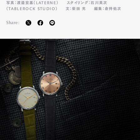
写真：渡邉宏基（LATERNE）
スタイリング：石川英次
（TABLEROCK STUDIO）
文：柴田 充
編集：倉持佑次
Share: