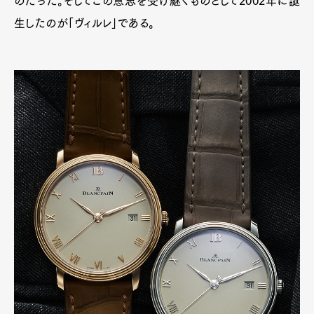
のだった。そしてこの意思を受け継ぐものとして2002年に誕
Art&Design
Watch
Fashion
生したのが「ヴィルレ」である。
Gourmet
Cars
Product
Culture
Lifestyle
Pen Membership
Magazine
Official Columnist
About
Contact
Pen Meet
Pen international
Pen tw