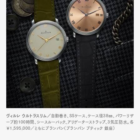
ヴィルレ ウルトラスリム／
自動巻き、SSケース、ケース径38㎜、パワーリザ
ーブ約100時間、シースルーバック、アリゲーターストラップ、3気圧防水。各
￥1,595,000／ともにブランパン（ブランパン ブティック 銀座）