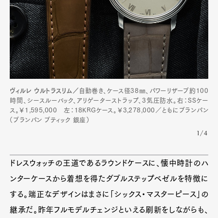
ヴィルレ ウルトラスリム／
自動巻き、ケース径38㎜、パワーリザーブ約100
時間、シースルーバック、アリゲーターストラップ、3気圧防水。右：SSケー
ス。￥1,595,000 左：18KRGケース。￥3,278,000／ともにブランパン
（ブランパン ブティック 銀座）
1/4
ドレスウォッチの王道であるラウンドケースに、懐中時計のハ
ンターケースから着想を得たダブルステップベゼルを特徴に
する。端正なデザインはまさに「シックス・マスターピース」の
継承だ。昨年フルモデルチェンジといえる刷新をしながらも、