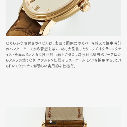
なめらかな段付きのベゼルは、表面に開閉式のカバーを備えた懐中時計
のハンターケースから着想を得ている。大型化したリュウズはクラシックテ
イストを高めるとともに操作性も向上させた。時分針は従来のリーフ型か
らアルファ型になり､スケルトン仕様からスーパールミノバを採用する｡これ
もドレスウォッチでは珍しい実用的な仕様だ｡