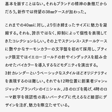
基本を崩すことはない。それもブランドの精神の象徴だから
だろう。新作では待望の38㎜ケースが加わった。
これまでの40㎜に対し、より引き締まったサイズに魅力を凝
縮する。それも、誇示ではなく、抑制によって個性を表現して
きたコレクションらしい。その上でステンレス・スチールケース
に艶やかなサーモンカラーの文字盤を初めて採用し、ブティ
ック限定ではイエローゴールドの針やインデックスを組み合
わせたバイカラーを導入するなどモダニティを演出する。
3針カレンダーというベーシックなスタイルほどオリジナリティ
を表現するのは難しい。それでも12時位置に創業者ジャン=
ジャック・ブランパンのイニシャル、ＪＢのロゴを掲げ、4時のロ
ーマ数字を視認性の高いバータイプに代えるなど細部にデ
ザインを注ぎ、魅力を際立たせている。