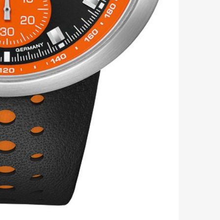
mbership
Magazine
Official Columnist
About
et
Pen international
Pen tw