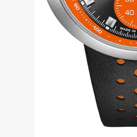
Pen Me
Pen Me