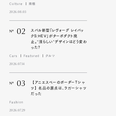
Culture
南極
2026.08.03
02
スバル新型「レヴォーグ レイバッ
Nº
クS:HEV」がターボダクト廃
止。“漢らしい”デザインはどう変わ
った?
Cars
Featured
クルマ
2026.07.14
03
【アニエスベーのボーダーTシャ
Nº
ツ】名品の原点は、ラガーシャツ
だった
Fashion
2026.07.29