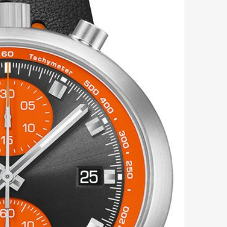
Art&Design
Watch
Fashion
ourmet
Cars
Product
Culture
Lifestyle