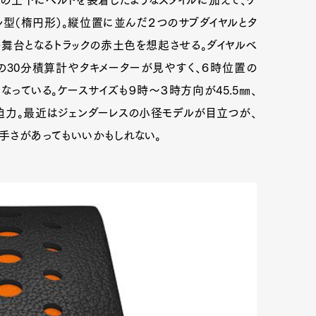
チの上下にベルトを装着したようなスタイルに加えて、ケ
型（楕円形）。縦位置に並んだ２つのサブダイヤルとタ
舞台となるトラックの赤土色を想起させる。ダイヤルベ
の30分積算計やタキメーターが見やすく、６時位置の
っている。ケースサイズも９時〜３時方向が45.5㎜、
的な迫力。最近はジェンダーレスの小径モデルが目立つが、
派手さがあってもいいかもしれない。