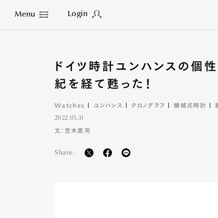
Login
Menu
Close
ドイツ時計ユンハンスの個性
紀を経て甦った！
Watches
ユンハンス
クロノグラフ
機械式時計
2022.05.31
文：笠木恵司
Share: