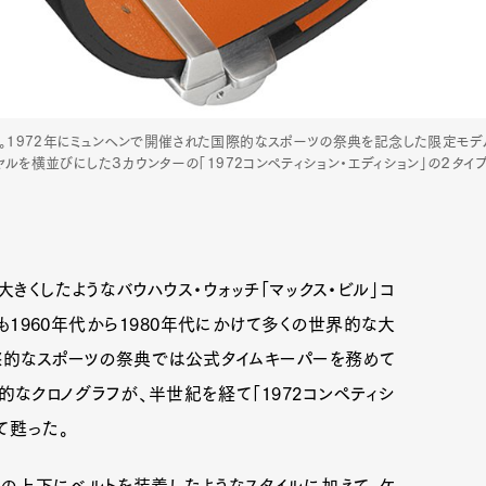
フ。1972年にミュンヘンで開催された国際的なスポーツの祭典を記念した限定モデ
イヤルを横並びにした３カウンターの「1972コンペティション・エディション」の２タイ
きくしたようなバウハウス・ウォッチ「マックス・ビル」コ
1960年代から1980年代にかけて多くの世界的な大
際的なスポーツの祭典では公式タイムキーパーを務めて
なクロノグラフが、半世紀を経て「1972コンペティシ
して甦った。