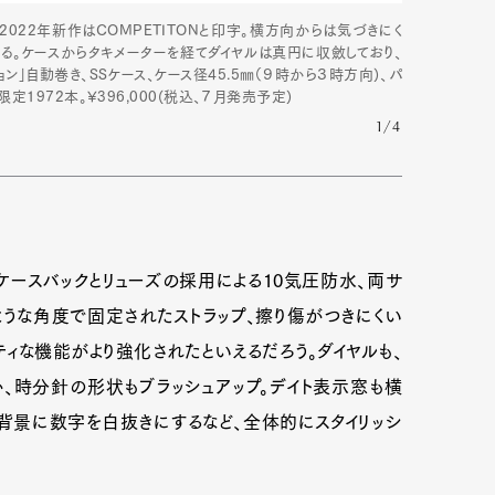
2022年新作はCOMPETITONと印字。横方向からは気づきにく
る。ケースからタキメーターを経てダイヤルは真円に収斂しており、
ン」自動巻き、SSケース、ケース径45.5㎜（９時から３時方向)、パ
定1972本。¥396,000(税込、７月発売予定)
1/4
ースバックとリューズの採用による10気圧防水、両サ
うな角度で固定されたストラップ、擦り傷がつきにくい
ィな機能がより強化されたといえるだろう。ダイヤルも、
、時分針の形状もブラッシュアップ。デイト表示窓も横
を背景に数字を白抜きにするなど、全体的にスタイリッシ