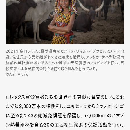
2021年度ロレックス賞受賞者のヒンドゥ・ウマル・イブラヒムはチャド出
身。先住民から受け継がれてきた知識を活用し、アフリカ・サハラ砂漠南
縁部の半乾燥地域であるサヘル地域の天然資源のマッピングを行い、気
候変動による民族間の対立を防ぐ取り組みを行っている。
©Ami Vitale
ロレックス賞受賞者たちの世界への貢献は目覚ましい。これ
までに2,300万本の植樹をし、ユキヒョウからタツノオトシゴ
に至るまで43の絶滅危惧種を保護し、57,600km²のアマゾ
Art&Design
Watch
Fashion
ン熱帯雨林を含む30の主要な生態系の保護活動を行い、