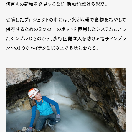
Gourmet
Cars
何百もの新種を発見するなど、活動領域は多彩だ。
Product
Culture
Lifestyle
受賞したプロジェクトの中には、砂漠地帯で食物を冷やして
保存するための２つの土のポットを使用したシステムといっ
たシンプルなものから、歩行困難な人を助ける電子インプラ
Pen Membership
Magazine
Official Columnist
About
ントのようなハイテクな試みまで多岐にわたる。
Contact
Pen Meet
Pen international
Pen tw