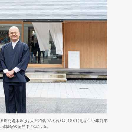
mbership
Magazine
Official Columnist
About
et
Pen international
Pen tw
長門湯本温泉。大谷和弘さん（右）は、1881（明治14）年創業
、建築家の岡昇平さんによる。