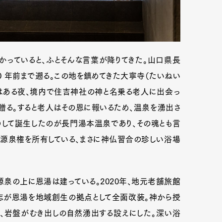
かっていると、ふとそんな言葉が降りてきた。山口県長
 年前まで遡る。この地を鎮めてきた大寧寺（たいねい
）はある夜、境内で住吉神社の神と名乗る老人に出会っ
贈る。すると老人はその恩に報いるため、温泉を湧出さ
うして誕生したのが長門湯本温泉であり、その魂とも言
源泉権を所有している、まさに神仏習合の珍しい浴場
泉の上に恩湯は建っている。2020年、地元老舗旅館
志が恩湯を地域創生の拠点として全面改装。神から授
、岩盤がむき出しの自然湧出する設えにした。深い浴