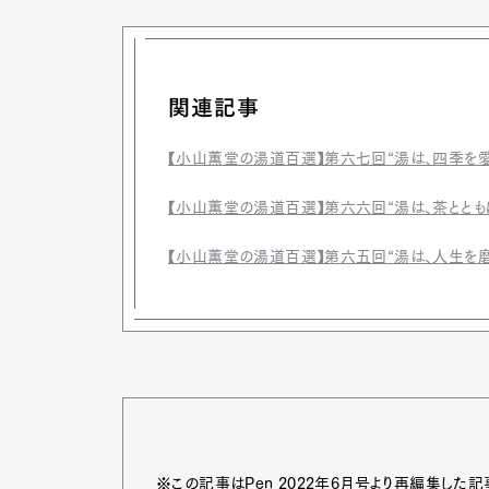
関連記事
【小山薫堂の湯道百選】第六七回“湯は、四季を愛
【小山薫堂の湯道百選】第六六回“湯は、茶ととも
【小山薫堂の湯道百選】第六五回“湯は、人生を磨
※この記事はPen 2022年6月号より再編集した記