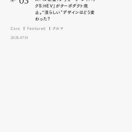
03
Nº
クS:HEV」がターボダクト廃
止。“漢らしい”デザインはどう変
わった?
Cars
Featured
クルマ
2026.07.14