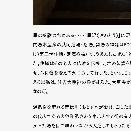
恩は感謝の先にある……「恩湯（おんとう）」に浸
門湯本温泉の共同浴場・恩湯。開湯の神話は600
じ）第三世住職・定庵殊禅（じょうあんしゅぜん
た。住職はその老人に仏教を伝授し、錦の袈裟を
せ、竜に姿を変えて天に登って行った、という。こ
える恩湯は、住吉大明神の像が祀られ、大寧寺が
なのだ。
温泉街を流れる音信川（おとずれがわ）に面した源
の代表である大谷和弘さんを中心とする街の有
かった湯を目で味わいながら入浴してもらうため