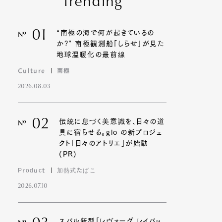
Trending
01
“南極の海で何が起きているの
Nº
か?” 南極観測船「しらせ」が見た
地球温暖化の最前線
Culture
南極
2026.08.03
02
伝統に息づく美意識を、日々の道
Nº
具に宿らせる。glo の新プロジェ
クト「日々のアトリエ」が始動
(PR)
Product
加熱式たばこ
2026.07.10
スバル新型「レヴォーグ レイバッ