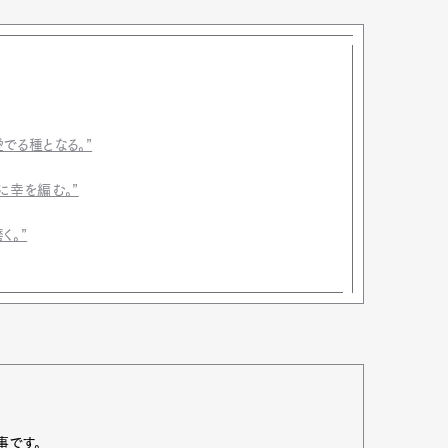
でる種となる。”
に幸を編む。”
く。”
事です。