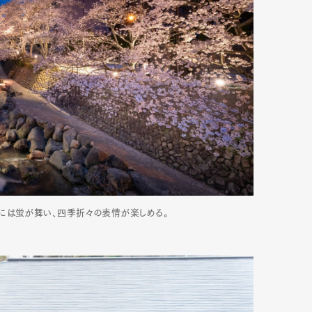
には蛍が舞い、四季折々の表情が楽しめる。
Art&Design
Watch
Fashion
ourmet
Cars
Product
Culture
Lifestyle