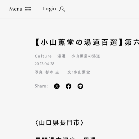
Login
Menu
Close
【小山薫堂の湯道百選】第六
Culture
湯道
小山薫堂の湯道
2022.04.28
写真：杉本 圭
文：小山薫堂
Share:
〈山口県長門市〉