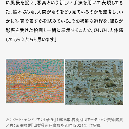
に風景を捉え、写真という新しい手法を用いて表現してき
Art&Design
Watch
Fashion
た。鈴木さんも、人間がものをどう見ているのかを熟考し、い
Gourmet
Cars
かに写真で表すかを試みている。その複雑な過程を、彼らが
Product
Culture
Lifestyle
影響を受けた絵画と一緒に展示することで、ひしひしと体感
してもらえたらと思います」
Pen Membership
Magazine
Official Columnist
About
Contact
Pen Meet
Pen international
Pen tw
左：ピート・モンドリアン『砂丘』1909年 石橋財団アーティゾン美術館蔵
／右：柴田敏雄『山梨県南巨摩郡身延町』2021年 作家蔵