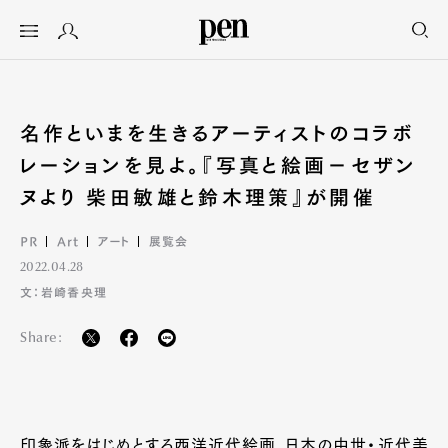
名作といまを生きるアーティストのコラボ
レーションを見よ。『写真と絵画−セザン
ヌより 柴田敏雄と鈴木理策』が開催
PR
Art
アート
展覧会
2022.04.28
文：岩崎香央理
Share:
印象派をはじめとする西洋近代絵画、日本の中世・近代美