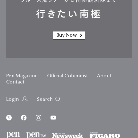
行きたい南極
Buy Now
Pen Magazine
Official Columnist
About
Contact
Login
Search