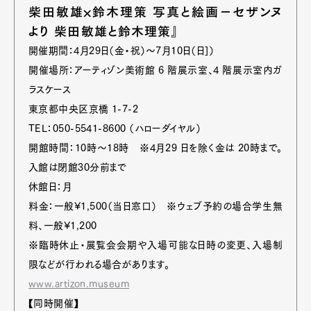
柴田敏雄×鈴木理策 写真と絵画−セザンヌ
より 柴田敏雄と鈴木理策』
開催期間：4月29日（金・祝）〜7月10日（日]）
開催場所：アーティゾン美術館 6 階展示室、4 階展示室内ガ
ラスケース
東京都中央区京橋 1-7-2
TEL：050-5541-8600 （ハローダイヤル）
開館時間：10時〜18時 ※4月29 日を除く金は 20時まで。
入館は閉館30分前まで
休館日：月
料金：一般¥1,500（当日窓口） ※ウェブ予約の場合学生無
料、一般¥1,200
※臨時休止・展覧会会期や入場可能な日時の変更、入場制
限などが行われる場合があります。
www.artizon.museum
【同時開催】