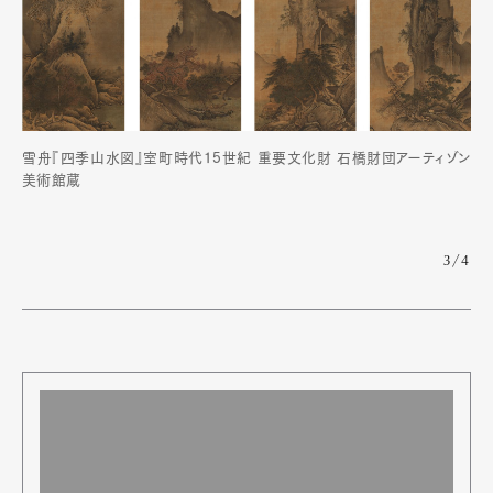
雪舟『四季山水図』室町時代15世紀 重要文化財 石橋財団アーティゾン
美術館蔵
3/4