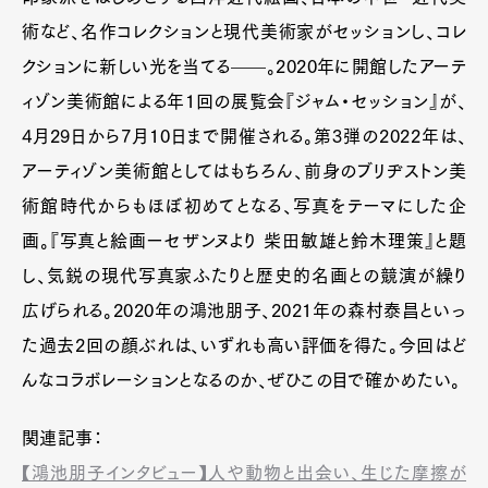
術など、名作コレクションと現代美術家がセッションし、コレ
クションに新しい光を当てる——。2020年に開館したアーテ
ィゾン美術館による年1回の展覧会『ジャム・セッション』が、
4月29日から7月10日まで開催される。第3弾の2022年は、
アーティゾン美術館としてはもちろん、前身のブリヂストン美
術館時代からもほぼ初めてとなる、写真をテーマにした企
画。『写真と絵画ーセザンヌより 柴田敏雄と鈴木理策』と題
し、気鋭の現代写真家ふたりと歴史的名画との競演が繰り
広げられる。2020年の鴻池朋子、2021年の森村泰昌といっ
た過去2回の顔ぶれは、いずれも高い評価を得た。今回はど
んなコラボレーションとなるのか、ぜひこの目で確かめたい。
関連記事：
【鴻池朋子インタビュー】人や動物と出会い、生じた摩擦が