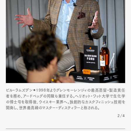
Art&Design
Watch
Fashion
Gourmet
Cars
Product
Culture
Lifestyle
Pen Membership
Magazine
Official Columnist
About
Contact
ビル・ラムズデン⚫︎1998年よりグレンモーレンジィの最高蒸留・製造責任
Pen Meet
者を務め、アードベッグの同職も兼任する。ヘリオット・ワット大学で生化学
の博士号を取得後、ウイスキー業界へ。独創的なカスクフィニッシュ技術を
Pen international
Pen tw
開発し、世界最高峰のマスター・ディスティラーと称される。
2/4