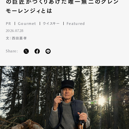
の巨匠がつくりあげた唯一無二のグレン
モーレンジィとは
PR
Gourmet
ウイスキー
Featured
2026.07.28
文：西田嘉孝
Share: