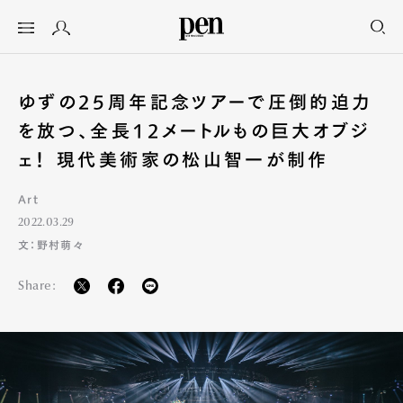
ゆずの25周年記念ツアーで圧倒的迫力
を放つ、全長12メートルもの巨大オブジ
ェ！ 現代美術家の松山智一が制作
Art
2022.03.29
文：野村萌々
Share: