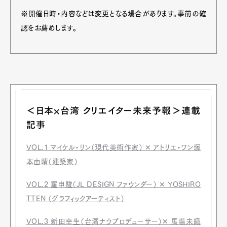
※開催日時・内容などは変更となる場合があります。事前の確
認をお薦めします。
＜日本×台湾 クリエイター未来予報＞連載
記事
VOL.1 マイケル・リン（現代美術作家） ✕ アトリエ・ワン塚
本由晴（建築家）
VOL.2 羅申駿（JL DESIGN ファウンダー） ✕ YOSHIRO
TTEN （グラフィックアーティスト）
VOL.3 新田幸生（台湾ナウプロデューサー）✕ 馬場未織