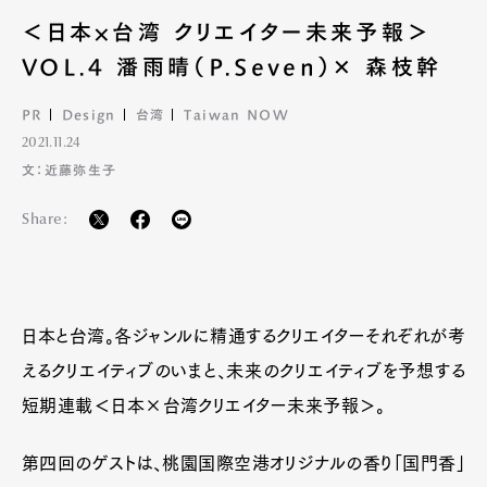
＜日本×台湾 クリエイター未来予報＞
VOL.4 潘雨晴（P.Seven）✕ 森枝幹
PR
Design
台湾
Taiwan NOW
2021.11.24
文：近藤弥生子
Share:
日本と台湾。各ジャンルに精通するクリエイターそれぞれが考
えるクリエイティブのいまと、未来のクリエイティブを予想する
短期連載＜日本×台湾クリエイター未来予報＞。
第四回のゲストは、桃園国際空港オリジナルの香り「国門香」