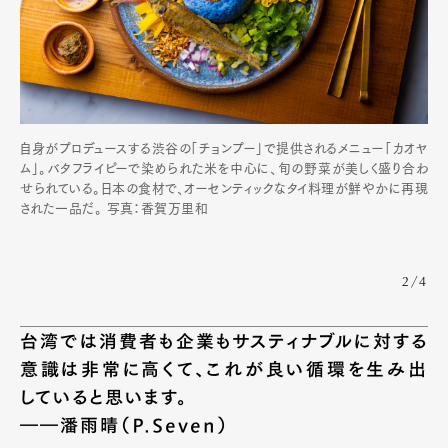
Pen Meet
Pen international
Pen tw
自身がプロデュースする渋谷の「チョンプー」で提供されるメニュー「カオヤ
ム」。バタフライピーで染められた米を中心に、旬の野菜が美しく盛り合わ
せられている。日本の食材で、オーセンティックなタイ料理が鮮やかに再現
された一品だ。 写真：香賀万里和
2/4
台湾では消費者も企業もサスティナブルに対する
意識は非常に高くて、これが良い循環を生み出
していると思います。
――潘雨晴（P.Seven）