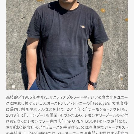
森枝幹／1986年生まれ。サスティナブルフードやアジアの食文化をユニー
クに解釈し続けるシェフ。オーストラリア・シドニーの「Tetsuya’s」で修業後
に帰国。割烹やホテルなどを経て、2014年に「サーモン&トラウト」を、
2019年に「チョンプー」を開業。そのかたわら、レモンサワーブームの火付
け役となったレモンサワー専門店「The OPEN BOOK」の味の設計など、
さまざまな飲食店のプロデュースを手がける。父は写真家でジャーナリスト
の森枝卓士。PenOnlineでは、バーオーナーの田中開とお届けする「
食の