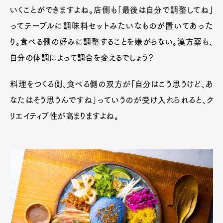
いくことができますよね。店側も「最後は自分で調整してね」
ってテーブルに調味料セットみたいなものが置いてあった
り。食べる側の好みに調整することを嫌がらない。漢方薬も、
自分の体調によって調合を変えるでしょう？
料理をつくる側、食べる側の双方が「自分はこう思うけど、あ
なたはそう思うんですね」っていうのが受け入れられると、ク
Art&Design
Watch
Fashion
リエイティブ性が高まりますよね。
Gourmet
Cars
Product
Culture
Lifestyle
Pen Membership
Magazine
Official Columnist
About
Contact