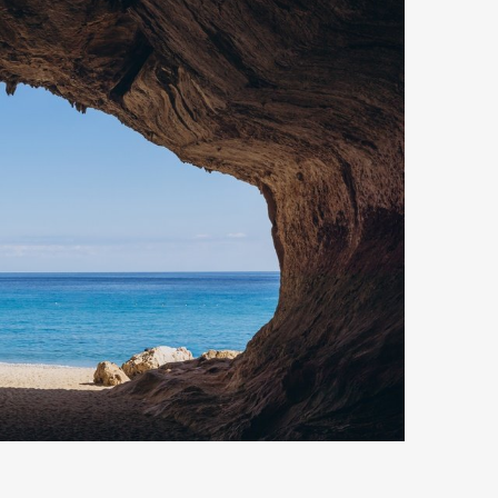
mbership
Magazine
Official Columnist
About
et
Pen international
Pen tw