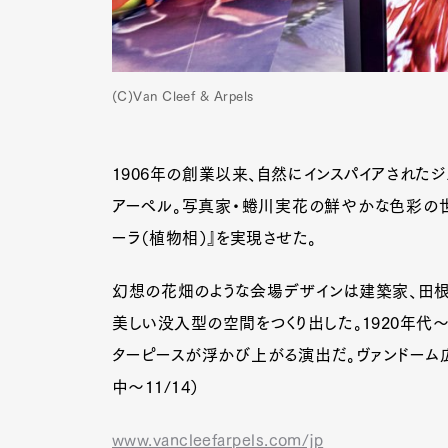
(C)Van Cleef & Arpels
1906年の創業以来、自然にインスパイアされたジ
アーペル。写真家・蜷川実花の鮮やかな色彩の世
ーラ（植物相）』を実現させた。
幻想の花畑のような会場デザインは建築家、田根
美しい没入型の空間をつくり出した。1920年代〜
ターピースが浮かび上がる演出だ。ヴァンドーム広
中～11/14）
www.vancleefarpels.com/jp