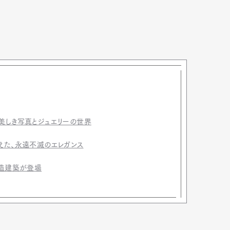
 美しき写真とジュエリーの世界
越えた、永遠不滅のエレガンス
木造建築が登場