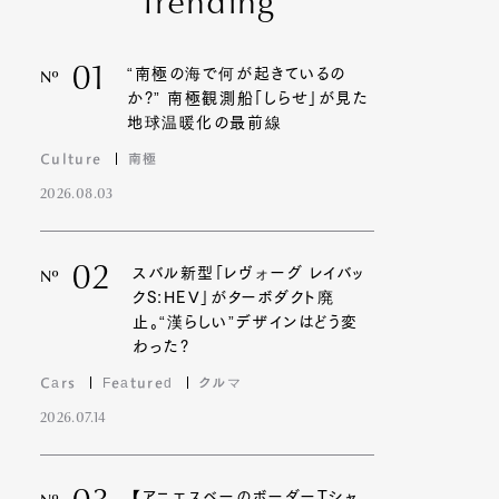
Trending
01
“南極の海で何が起きているの
Nº
か?” 南極観測船「しらせ」が見た
地球温暖化の最前線
Culture
南極
2026.08.03
02
スバル新型「レヴォーグ レイバッ
Nº
クS:HEV」がターボダクト廃
止。“漢らしい”デザインはどう変
わった?
Cars
Featured
クルマ
2026.07.14
【アニエスベーのボーダーTシャ