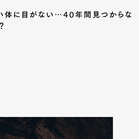
い体に目がない…40年間見つからな
？
Art&Design
Watch
Fashion
ourmet
Cars
Product
Culture
Lifestyle