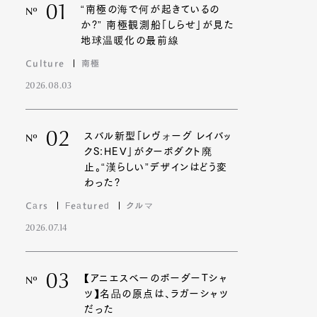
01
“南極の海で何が起きているの
Nº
か?” 南極観測船「しらせ」が見た
地球温暖化の最前線
Contact
Culture
南極
2026.08.03
02
スバル新型「レヴォーグ レイバッ
Nº
クS:HEV」がターボダクト廃
止。“漢らしい”デザインはどう変
わった?
Cars
Featured
クルマ
2026.07.14
03
【アニエスベーのボーダーTシャ
Nº
ツ】名品の原点は、ラガーシャツ
だった