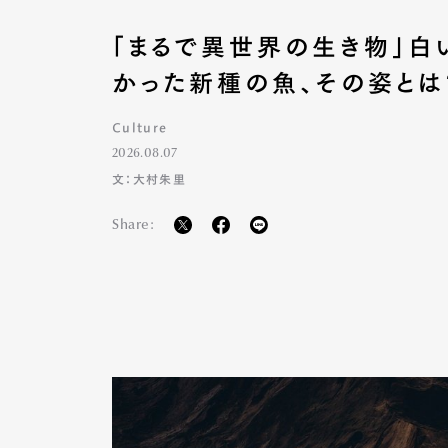
「まるで異世界の生き物」白
かった新種の魚、その姿とは
Culture
2026.08.07
文：大村朱里
Share:
G