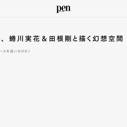
が、 蜷川実花＆田根剛と描く幻想空間
ースを追いかけろ！