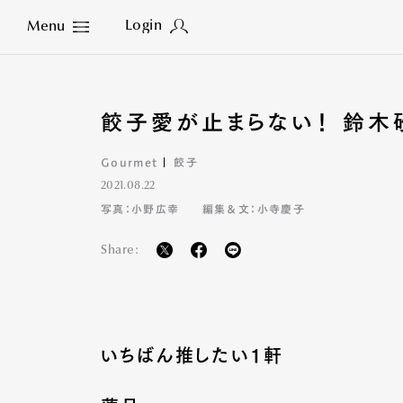
Login
Menu
Close
餃子愛が止まらない！ 鈴
Gourmet
餃子
2021.08.22
写真：小野広幸
編集＆文：小寺慶子
Share:
いちばん推したい1軒