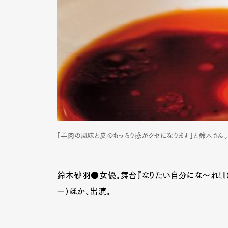
Pen Me
Pen Me
「羊肉の風味と皮のもっちり感がクセになります」と鈴木さん
鈴木砂羽●女優。舞台『なりたい自分にな～れ!』（
ー）ほか、出演。