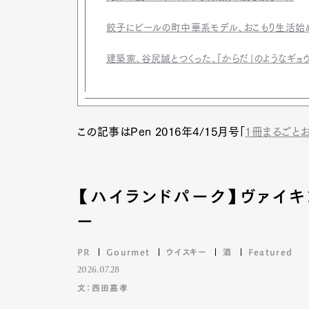
餃子にビールの町中華系モデル、おこもり生活始
建築家、谷尻誠とつくった、「からだ」のようなギョ
この記事はPen 2016年4/15月号「
1冊まるごと
【ハイランドパーク】ヴァイ
ー
PR
Gourmet
ウイスキー
酒
Featured
2026.07.28
文：西田嘉孝