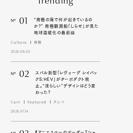
Trending
01
“南極の海で何が起きているの
Nº
か?” 南極観測船「しらせ」が見た
地球温暖化の最前線
Culture
南極
2026.08.03
02
スバル新型「レヴォーグ レイバッ
Nº
クS:HEV」がターボダクト廃
止。“漢らしい”デザインはどう変
わった?
Cars
Featured
クルマ
2026.07.14
【アニエスベーのボーダーTシャ