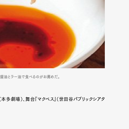
mbership
Magazine
Official Columnist
About
et
Pen international
Pen tw
。醤油とラー油で食べるのがお薦めだ。
本多劇場）、舞台『マクベス』（世田谷パブリックシアタ