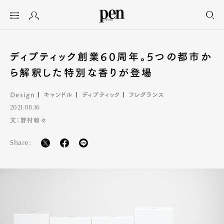
ディプティック創業60周年。5つの都市か
ら解釈した特別な香りが登場
Design
キャンドル
ディプティック
フレグランス
2021.08.16
文：野村萌々
Share: