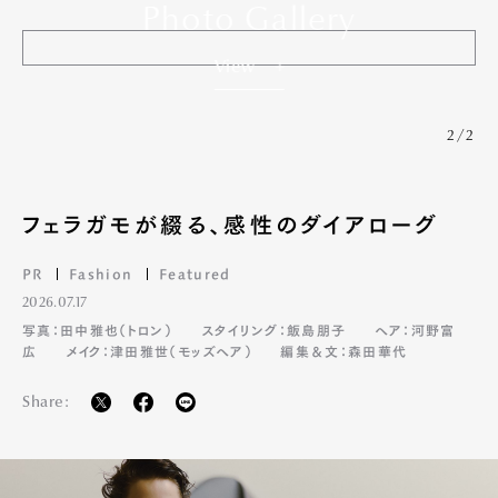
Photo Gallery
View
2/2
フェラガモが綴る、感性のダイアローグ
PR
Fashion
Featured
2026.07.17
写真：田中雅也（トロン）
スタイリング：飯島朋子
ヘア：河野富
広
メイク：津田雅世（モッズヘア）
編集＆文：森田華代
Share: