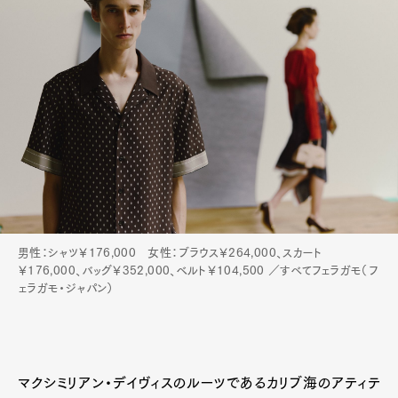
Art&Design
Watch
Fashion
Gourmet
Cars
男性：シャツ￥176,000 女性：ブラウス￥264,000、スカート
Product
Culture
Lifestyle
￥176,000、バッグ￥352,000、ベルト￥104,500 ／すべてフェラガモ（フ
ェラガモ・ジャパン）
Pen Membership
Magazine
Official Columnist
About
Contact
マクシミリアン・デイヴィスのルーツであるカリブ海のアティテ