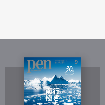
Pen Meet
Pen international
Pen tw