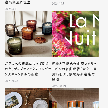
宿髙島屋に誕生
2024.1.15
2025.3.19
ガラスへの挑戦によって開か
神秘と官能の作曲家スクリャ
れた、ディプティックのフレグラ
ービンの名曲が香りに⁈ 10
ンスキャンドルの新章
月19日より伊勢丹新宿店で
展開
2023.9.28
2022.10.19