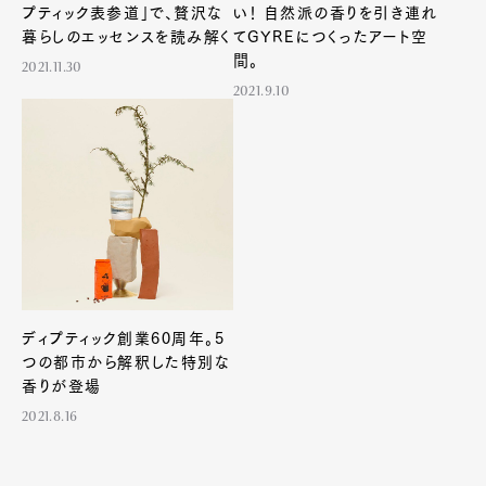
プティック表参道」で、贅沢な
い！ 自然派の香りを引き連れ
暮らしのエッセンスを読み解く
てGYREにつくったアート空
間。
2021.11.30
2021.9.10
Art&Design
Watch
Fashion
Gourmet
Cars
Product
Culture
Lifestyle
ディプティック創業60周年。5
Pen Membership
Magazine
つの都市から解釈した特別な
Official Columnist
About
香りが登場
Contact
2021.8.16