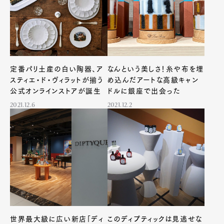
定番パリ土産の白い陶器、ア
なんという美しさ！糸や布を埋
スティエ・ド・ヴィラットが揃う
め込んだアートな高級キャン
公式オンラインストアが誕生
ドルに銀座で出会った
2021.12.6
2021.12.2
世界最大級に広い新店「ディ
このディプティックは見逃せな