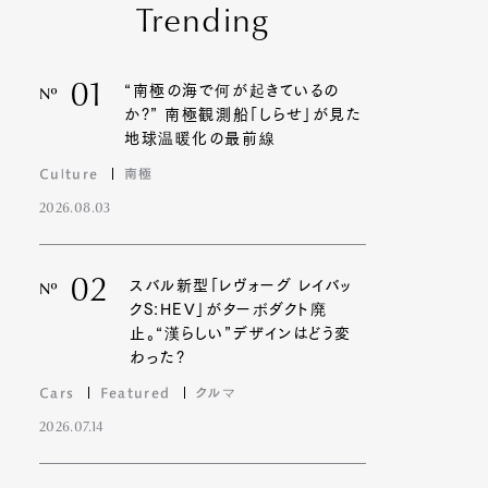
Trending
01
“南極の海で何が起きているの
Nº
か?” 南極観測船「しらせ」が見た
地球温暖化の最前線
Culture
南極
2026.08.03
02
スバル新型「レヴォーグ レイバッ
Nº
クS:HEV」がターボダクト廃
止。“漢らしい”デザインはどう変
わった?
Cars
Featured
クルマ
2026.07.14