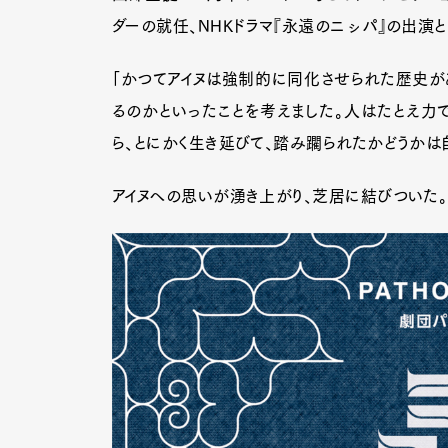
ダーの就任、NHKドラマ『永遠のニㇱパ』の出演
「かつてアイヌは強制的に同化させられた歴史があ
Pen Me
るのかといったことを考えました。人はたとえ力
ら、とにかく生き延びて、踏み躙られたかどうかは
Pen Me
アイヌへの思いが湧き上がり、芝居に結びついた。