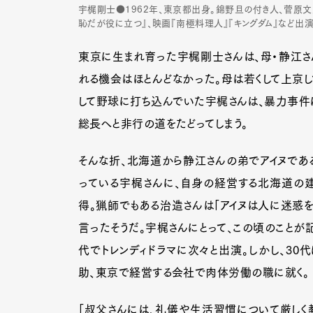
宇梶剛士●1962年、東京都出身。錦野旦の付き人、菅原文
恥だが役に立つ』、映画『南極料理人』『キングダム』など出
東京に生まれ育った宇梶剛士さんは、母・静江さ
れる機会はほとんどなかった。母は若くして上京し
して野球に打ち込んでいた宇梶さんは、暴力事件
総長へと非行の道をたどってしまう。
そんな折、北海道から静江さんの弟でアイヌであ
っている宇梶さんに、自身の経営する北海道の
得。猟師でもある治造さんは「アイヌは人に迷惑を
言ったそうだ。宇梶さんにとって、この頃のことが記
代でトレンディドラマに次々と出演。しかし、30
助、東京で経営する会社で肉体労働の職に就く。
「叔父さんには、礼儀や生活習慣について厳しく