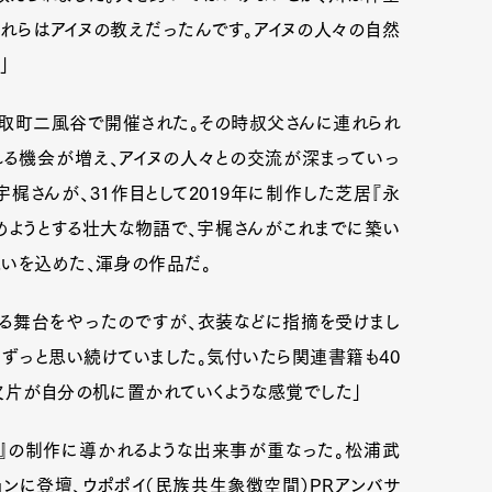
れらはアイヌの教えだったんです。アイヌの人々の自然
」
平取町二風谷で開催された。その時叔父さんに連れられ
る機会が増え、アイヌの人々との交流が深まっていっ
梶さんが、31作目として2019年に制作した芝居『永
めようとする壮大な物語で、宇梶さんがこれまでに築い
思いを込めた、渾身の作品だ。
する舞台をやったのですが、衣装などに指摘を受けまし
ずっと思い続けていました。気付いたら関連書籍も40
Art&Design
Watch
Fashion
欠片が自分の机に置かれていくような感覚でした」
ourmet
Cars
Product
Culture
アイ』の制作に導かれるような出来事が重なった。松浦武
Lifestyle
ョンに登壇、ウポポイ（民族共生象徴空間）PRアンバサ