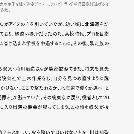
太の弟子を経て俳優デビュー。テレビドラマ『半沢直樹』『逃げるは
演多数。
んがアイヌの血を引いていたが、幼い頃に北海道を訪
ており、縁遠い場所だったのだ。高校時代、プロを目指
に巻き込まれ学校を中退することに。その後、暴走族の
る叔父・浦川治造さんが突然訪ねてきた。将来を見失
建設会社で土木作業をし、自分を見つめ直すように説
かけない。ここで撃たれるか、北海道で働くか選べ」と
憶として残っていた。その後東京に戻り、役者として20
代に入り出演の機会が減ってしまう。この時も叔父が援
教えられました。火を跨いではいけないとか、川は神聖