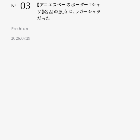
03
【アニエスベーのボーダーTシャ
Nº
ツ】名品の原点は、ラガーシャツ
だった
Fashion
2026.07.29