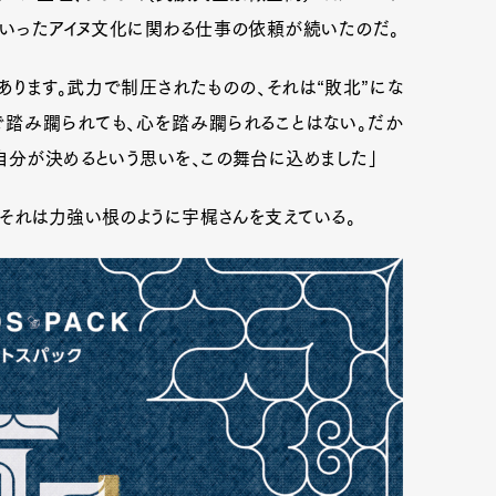
といったアイヌ文化に関わる仕事の依頼が続いたのだ。
ります。武力で制圧されたものの、それは“敗北”にな
mbership
Magazine
Official Columnist
About
で踏み躙られても、心を踏み躙られることはない。だか
自分が決めるという思いを、この舞台に込めました」
et
Pen international
Pen tw
それは力強い根のように宇梶さんを支えている。