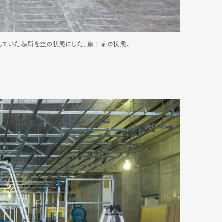
mbership
Magazine
Official Columnist
About
使用していた場所を空の状態にした、施工前の状態。
et
Pen international
Pen tw