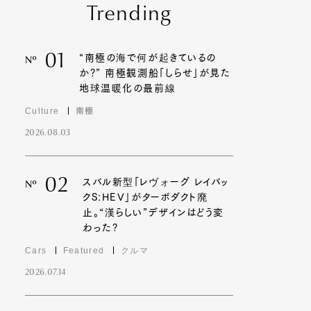
Trending
01
“南極の海で何が起きているの
Nº
か?” 南極観測船「しらせ」が見た
地球温暖化の最前線
Culture
南極
2026.08.03
02
スバル新型「レヴォーグ レイバッ
Nº
クS:HEV」がターボダクト廃
止。“漢らしい”デザインはどう変
わった?
Cars
Featured
クルマ
2026.07.14