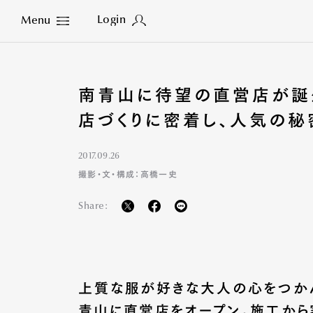
Login
Menu
Close
南青山に待望の直営店が誕生
店づくりに密着し、人気の秘
2017.09.26
撮影・文・構成：高橋一史
Share:
上質な服が好きな大人の心をつかん
青山に直営店をオープン。施工から