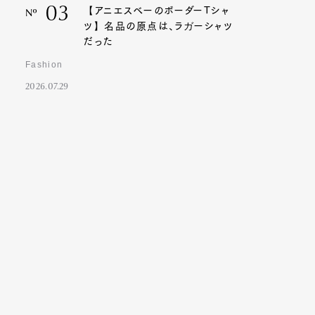
03
【アニエスベーのボーダーTシャ
Nº
ツ】名品の原点は、ラガーシャツ
だった
Fashion
2026.07.29