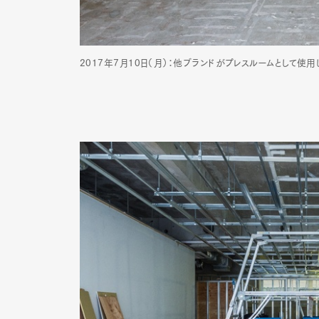
Pen Me
2017年7月10日（月）：他ブランドがプレスルームとして
Pen Me