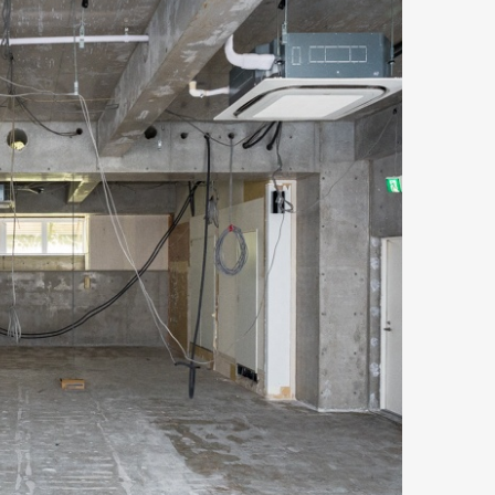
Art&Design
Watch
Fashion
ourmet
Cars
Product
Culture
Lifestyle