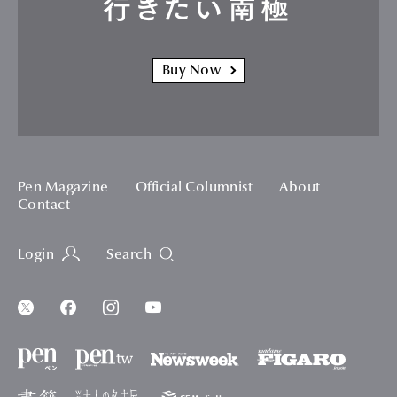
行きたい南極
Buy Now
Pen Magazine
Official Columnist
About
Contact
Login
Search