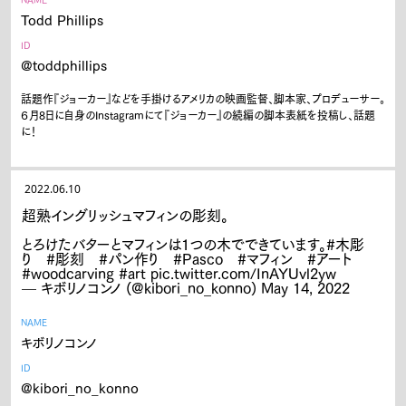
Todd Phillips
ID
@toddphillips
話題作『ジョーカー』などを手掛けるアメリカの映画監督、脚本家、プロデューサー。
６月8日に自身のInstagramにて『ジョーカー』の続編の脚本表紙を投稿し、話題
に！
2022.06.10
超熟イングリッシュマフィンの彫刻。
とろけたバターとマフィンは1つの木でできています。
#木彫
り
#彫刻
#パン作り
#Pasco
#マフィン
#アート
#woodcarving
#art
pic.twitter.com/InAYUvl2yw
— キボリノコンノ (@kibori_no_konno)
May 14, 2022
NAME
キボリノコンノ
ID
@kibori_no_konno