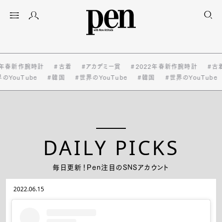
2年春新作腕時計
#古着
#アカデミー賞
#2022年春新作腕時計
#古
のYouTube
#韓国
#世界のYouTube
#韓国
#世界のYouTube
DAILY PICKS
毎日更新！Pen注目のSNSアカウント
2022.06.15