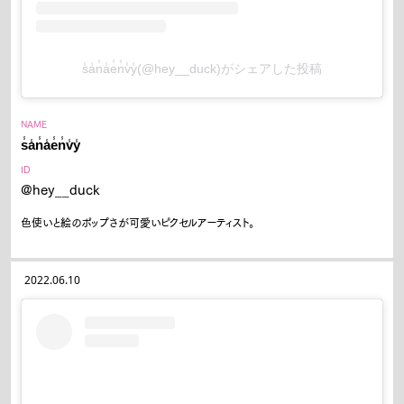
s̾a̾n̾a̾e̾n̾v̾y̾(@hey__duck)がシェアした投稿
Pen Meet
Pen international
Pen tw
NAME
s̾a̾n̾a̾e̾n̾v̾y̾
ID
@hey__duck
色使いと絵のポップさが可愛いピクセルアーティスト。
2022.06.10