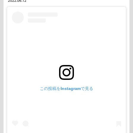
2022.06.12
Art&Design
Watch
Fashion
Gourmet
Cars
この投稿をInstagramで見る
Product
Culture
Lifestyle
Pen Membership
Magazine
Official Columnist
About
Contact