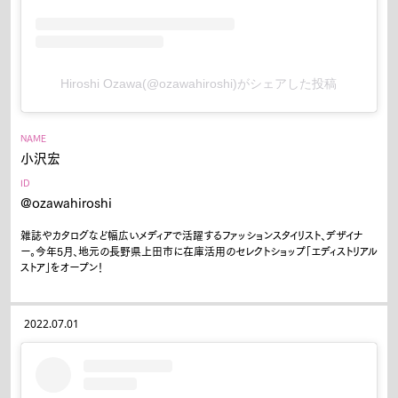
Art&Design
Watch
Fashion
Gourmet
Cars
Hiroshi Ozawa(@ozawahiroshi)がシェアした投稿
Product
Culture
Lifestyle
NAME
小沢宏
Pen Membership
Magazine
ID
Official Columnist
About
@ozawahiroshi
Contact
雑誌やカタログなど幅広いメディアで活躍するファッションスタイリスト、デザイナ
ー。今年5月、地元の長野県上田市に在庫活用のセレクトショップ「エディストリアル
ストア」をオープン！
Pen Meet
2022.07.01
Pen international
Pen tw