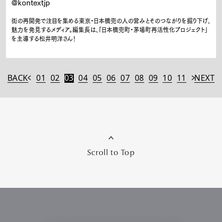
@kontextjp
街の再開発で注目を集める東京・日本橋兜の人の営みとそのつながりを掘り下げ、
魅力を発見するメディア。編集長は、「日本橋兜町・茅場町再活性化プロジェクト」
を主導する松井明洋さん！
BACK
01
02
03
04
05
06
07
08
09
10
11
NEXT
Scroll to Top