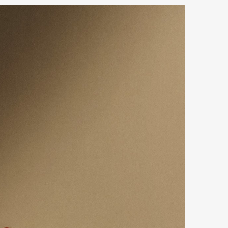
mbership
Magazine
Official Columnist
About
et
Pen international
Pen tw