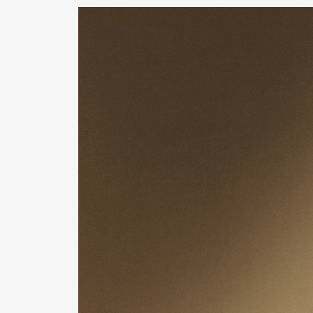
Pen Me
Pen Me