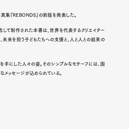
写真集『REBONDS』の新版を発表した。
念して制作された本書は、世界を代表するクリエイター
ら、未来を担う子どもたちへの支援と、人と人との結束の
を手にした人々の姿。そのシンプルなモチーフには、国
なメッセージが込められている。
Art&Design
Watch
Fashion
ourmet
Cars
Product
Culture
Lifestyle