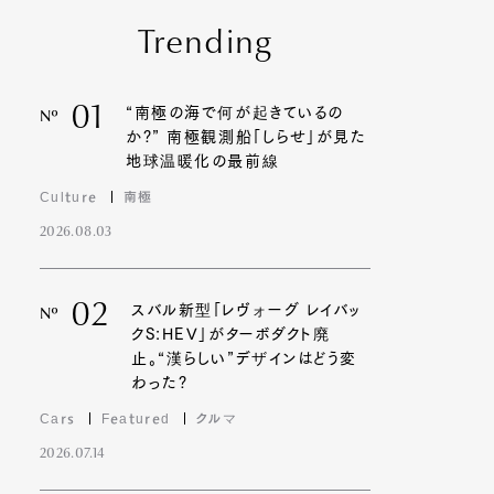
Trending
01
“南極の海で何が起きているの
Nº
か?” 南極観測船「しらせ」が見た
地球温暖化の最前線
Culture
南極
2026.08.03
02
スバル新型「レヴォーグ レイバッ
Nº
クS:HEV」がターボダクト廃
止。“漢らしい”デザインはどう変
わった?
Cars
Featured
クルマ
2026.07.14