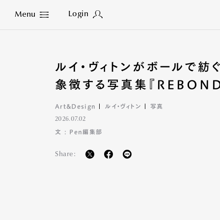
Login
Menu
Close
ルイ・ヴィトンがボールで紡
象徴する写真集『REBON
Art&Design
ルイ・ヴィトン
写真
2026.07.02
文 : Pen編集部
Share: