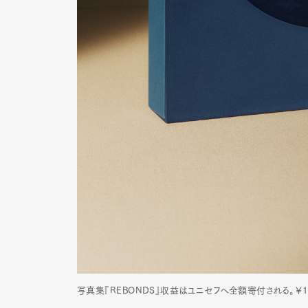
写真集『REBONDS』収益はユニセフへ全額寄付される。￥18,700 