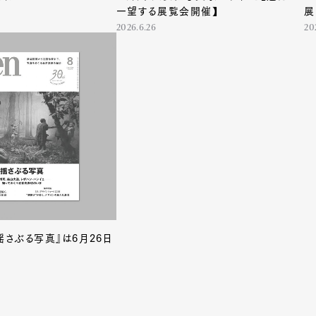
Lifestyle
一望する展覧会開催】
展
2026.6.26
20
mbership
Magazine
Official Columnist
About
et
Pen international
Pen tw
揺さぶる写真』は6月26日