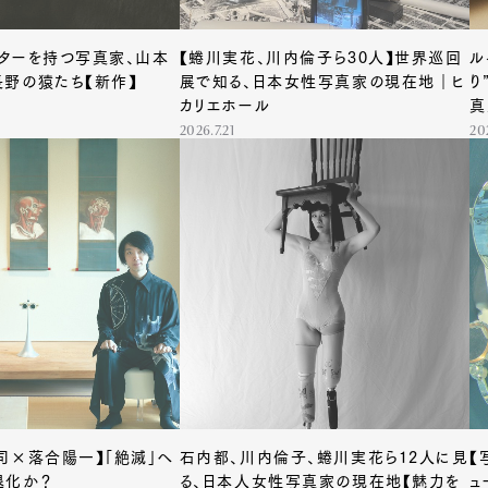
ターを持つ写真家、山本
【蜷川実花、川内倫子ら30人】世界巡回
ル
野の猿たち【新作】
展で知る、日本女性写真家の現在地｜ヒ
り
カリエホール
真
2026.7.21
20
Art&Design
Watch
Fashion
ourmet
Cars
Product
Culture
司×落合陽一】「絶滅」へ
石内都、川内倫子、蜷川実花ら12人に見
【
退化か？
る、日本人女性写真家の現在地【魅力を
ュ