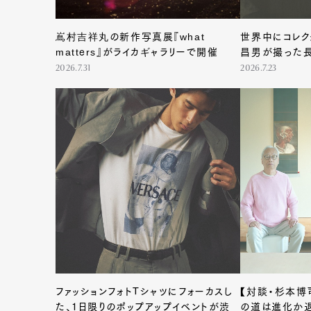
嶌村吉祥丸の新作写真展『what
世界中にコレク
matters』がライカギャラリーで開催
昌男が撮った長
2026.7.31
2026.7.23
G
ファッションフォトTシャツにフォーカスし
【対談・杉本博
た、1日限りのポップアップイベントが渋
の道は進化か