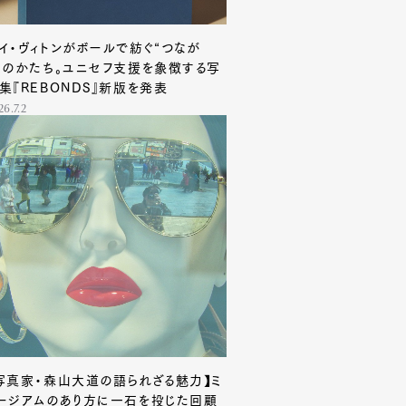
イ・ヴィトンがボールで紡ぐ“つなが
”のかたち。ユニセフ支援を象徴する写
集『REBONDS』新版を発表
26.7.2
写真家・森山大道の語られざる魅力】ミ
ージアムのあり方に一石を投じた回顧