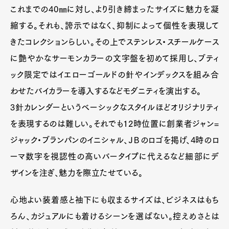
これまでの40㎜に対し、より引き締まったサイズに魅力を凝
縮する。それも、誇示ではなく、抑制によって個性を表現して
Pen Meet
きたコレクションらしい。その上でステンレス・スチールケース
Pen international
Pen tw
に艶やかなサーモンカラーの文字盤を初めて採用し、ブティ
ック限定ではイエローゴールドの針やインデックスを組み合
わせたバイカラーを導入するなどモダニティを演出する。
3針カレンダーというベーシックなスタイルほどオリジナリティ
を表現するのは難しい。それでも12時位置に創業者ジャン=
ジャック・ブランパンのイニシャル、ＪＢのロゴを掲げ、4時のロ
ーマ数字を視認性の高いバータイプに代えるなど細部にデ
ザインを注ぎ、魅力を際立たせている。
心地よい装着感と袖下にも収まるサイズは、ビジネスはもち
ろん、カジュアルにも着けるシーンを選ばない。控えめさとは