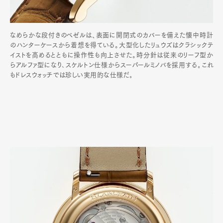
なめらかな段付きのベゼルは、表面に開閉式のカバーを備えた懐中時計
のハンターケースから着想を得ている。大型化したリュウズはクラシックテ
イストを高めるとともに操作性も向上させた。時分針は従来のリーフ型か
らアルファ型になり､スケルトン仕様からスーパールミノバを採用する｡これ
もドレスウォッチでは珍しい実用的な仕様だ｡