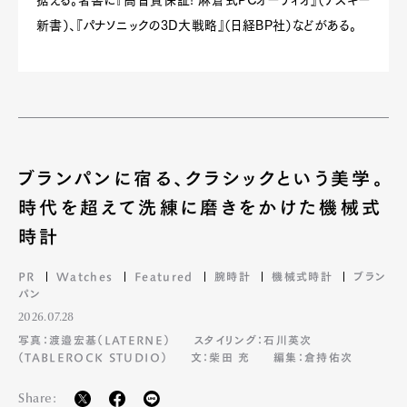
据える。著書に『高音質保証! 麻倉式PCオーディオ』（アスキー
新書）、『パナソニックの3D大戦略』（日経BP社）などがある。
ブランパンに宿る、クラシックという美学。
時代を超えて洗練に磨きをかけた機械式
時計
PR
Watches
Featured
腕時計
機械式時計
ブラン
パン
2026.07.28
写真：渡邉宏基（LATERNE）
スタイリング：石川英次
（TABLEROCK STUDIO）
文：柴田 充
編集：倉持佑次
Share: