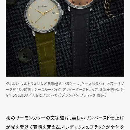
ヴィルレ ウルトラスリム／
自動巻き、SSケース、ケース径38㎜、パワーリザ
ーブ約100時間、シースルーバック、アリゲーターストラップ、3気圧防水。各
￥1,595,000／ともにブランパン（ブランパン ブティック 銀座）
初のサーモンカラーの文字盤は、美しいサンバースト仕上げ
が光を受けて表情を変える。インデックスのブラックが全体を