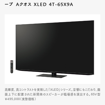
ープ Aクオス XLED 4T-65X9A
高輝度、高コントラストを実現した「XLED」シリーズ。音響にもこだわり、画
面上下に配置された新開発のスピーカーが臨場感を演出する。65V型
￥495,000（実勢価格）