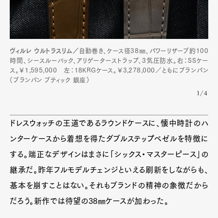
ヴィルレ ウルトラスリム／
自動巻き、ケース径38㎜、パワーリザーブ約100
時間、シースルーバック、アリゲーターストラップ、3気圧防水。右：SSケー
ス。￥1,595,000 左：18KRGケース。￥3,278,000／ともにブランパン
（ブランパン ブティック 銀座）
1/4
Art&Design
Watch
Fashion
Gourmet
Cars
ドレスウォッチの王道であるラウンドケースに、懐中時計のハ
Product
Culture
Lifestyle
ンターケースから着想を得たダブルステップベゼルを特徴に
する。端正なデザインはまさに「シックス・マスターピース」の
継承だ。昨年フルモデルチェンジといえる刷新をしながらも、
Pen Membership
Magazine
基本を崩すことはない。それもブランドの精神の象徴だから
Official Columnist
About
Contact
だろう。新作では待望の38㎜ケースが加わった。