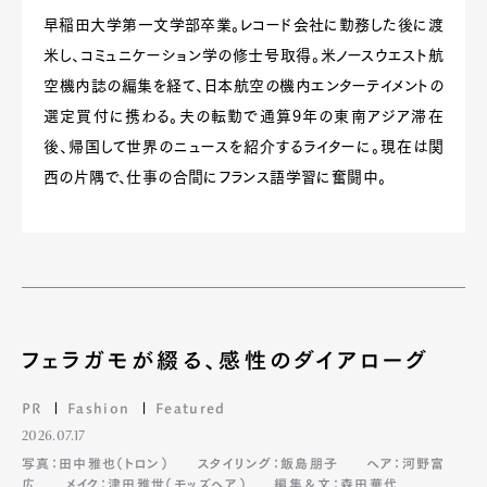
早稲田大学第一文学部卒業。レコード会社に勤務した後に渡
米し、コミュニケーション学の修士号取得。米ノースウエスト航
空機内誌の編集を経て、日本航空の機内エンターテイメントの
選定買付に携わる。夫の転勤で通算9年の東南アジア滞在
後、帰国して世界のニュースを紹介するライターに。現在は関
西の片隅で、仕事の合間にフランス語学習に奮闘中。
フェラガモが綴る、感性のダイアローグ
PR
Fashion
Featured
2026.07.17
写真：田中雅也（トロン）
スタイリング：飯島朋子
ヘア：河野富
広
メイク：津田雅世（モッズヘア）
編集＆文：森田華代