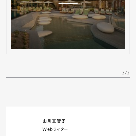
Art&Design
Watch
Fashion
Gourmet
Cars
Product
Culture
Lifestyle
Pen Membership
Magazine
Official Columnist
About
2/2
Contact
Pen Meet
Pen international
Pen tw
山川真智子
Webライター