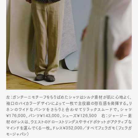
左：ガンチーニモチーフをちりばめたシャツはシルク素材が肌に心地よく、
袖口のバイカラーデザインによって一枚で主役級の存在感を発揮する。リ
ネンのワイドなパンツをさらりと合わせてリラックスムードで。シャツ
¥176,000、パンツ¥143,000、シューズ¥126,500 右：ジャージー素
材のドレスは、ウエストのドローストリングスやサイドポケットがアクティブな
マインドを運んでくる一枚。ドレス¥352,000／すべてフェラガモ（フェラガ
モ・ジャパン）