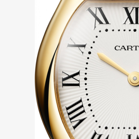
Pen Me
Pen Me