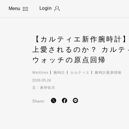
Login
Menu
Close
【カルティエ新作腕時計】
上愛されるのか？ カル
ウォッチの原点回帰
Watches
腕時計
カルティエ
腕時計最新情報
2026.05.24
文：倉持佑次
Share: