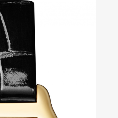
Art&Design
Watch
Fashion
ourmet
Cars
Product
Culture
Lifestyle