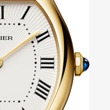
mbership
Magazine
Official Columnist
About
et
Pen international
Pen tw