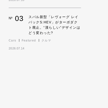
2026.07.10
03
スバル新型「レヴォーグ レイ
Nº
バックS:HEV」がターボダク
ト廃止。“漢らしい”デザインは
どう変わった?
Cars
Featured
クルマ
2026.07.14