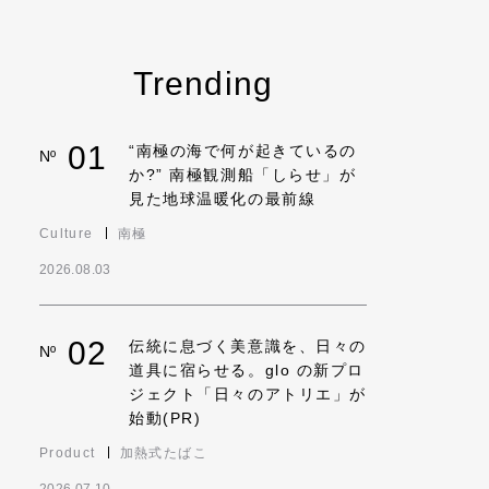
Trending
01
“南極の海で何が起きているの
Nº
か?” 南極観測船「しらせ」が
見た地球温暖化の最前線
Culture
南極
2026.08.03
02
伝統に息づく美意識を、日々の
Nº
道具に宿らせる。glo の新プロ
ジェクト「日々のアトリエ」が
始動(PR)
Product
加熱式たばこ