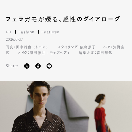
フェラガモが綴る、感性のダイアローグ
PR
Fashion
Featured
2026.07.17
写真：田中雅也（トロン）
スタイリング：飯島朋子
ヘア：河野富
広
メイク：津田雅世（モッズヘア）
編集＆文：森田華代
Share: