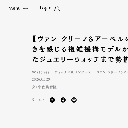
Login
Menu
Close
【ヴァン クリーフ&アーペ
きを感じる複雑機構モデル
たジュエリーウォッチまで勢
Watches
ウォッチズ＆ワンダーズ
ヴァン クリーフ&
2026.05.29
文：宇佐美智隆
Share: