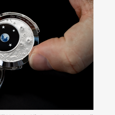
Art&Design
Watch
Fashion
ourmet
Cars
Product
Culture
Lifestyle