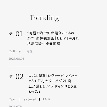
Trending
01
“南極の海で何が起きているの
Nº
か?” 南極観測船「しらせ」が見た
地球温暖化の最前線
Culture
南極
2026.08.03
02
スバル新型「レヴォーグ レイバッ
Nº
クS:HEV」がターボダクト廃
止。“漢らしい”デザインはどう変
わった?
Cars
Featured
クルマ