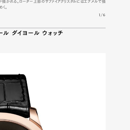
が描かれる。ローター上部のサファイアクリスタルにはエナメルで描
めく。
1/6
mbership
Magazine
Official Columnist
About
ユール ダイヨール ウォッチ
et
Pen international
Pen tw