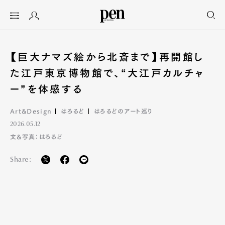
【巨大ナマズ絵から北斎まで】再開館し
た江戸東京博物館で、“大江戸カルチャ
ー”を体感する
Art&Design
はろるど
はろるどのアート巡り
2026.05.12
文&写真：はろるど
Share: