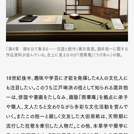
「第4章 類を以て集まる――交遊と創作」展示風景。酒井抱一に関する
作品資料が並んでいる。左上に見えるのが「雨華庵」（うげあん）の額。
18世紀後半、趣味や学芸に才能を発揮した4人の文化人に
も注目したい。このうち江戸琳派の祖として知られる酒井抱
一は、俳諧や書画をたしなみ、画塾「雨華庵」を拠点に弟子
や職人、文人たちと交わりながら多彩な文化活動を営んで
いく。またこの抱一と親しく交友した大田南畝は、天明期に
流行した狂歌を牽引した人物だ。この他、本草学や蘭学に