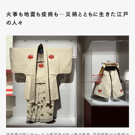
火事も地震も疫病も─災禍とともに生きた江戸
の人々
対馬藩宗家に伝わった火事装束が並ぶ展示風景。武家男性が火事場の