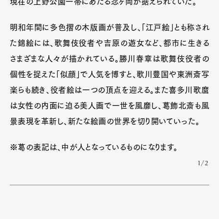
現在の上野公園一帯にあたる忍ヶ岡が据えられていた。
明和年間に多色摺の木版画が普及し、「江戸絵」とも称され
た錦絵には、歌舞伎役者や吉原の遊女など、都市に生きる
さまざまな人々が描かれている。勝川春章は歌舞伎役者の
個性を捉えた「似顔」で人気を博すと、歌川豊国や東洲斎写
楽らも続き、役者絵は一つの頂点を迎える。また喜多川歌麿
は女性の内面に迫る美人画で一世を風靡し、葛飾北斎も風
景表現を革新し、新たな絵画の世界を切り開いていった。
※葛の表記は、中が人となっているものになります。
1/2