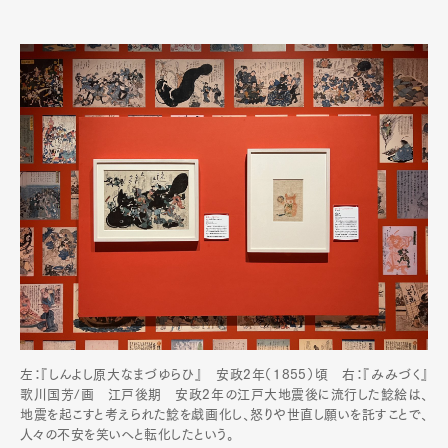
左：『しんよし原大なまづゆらひ』 安政2年（1855）頃 右：『みみづく』
歌川国芳/画 江戸後期 安政2年の江戸大地震後に流行した鯰絵は、
地震を起こすと考えられた鯰を戯画化し、怒りや世直し願いを託すことで、
人々の不安を笑いへと転化したという。