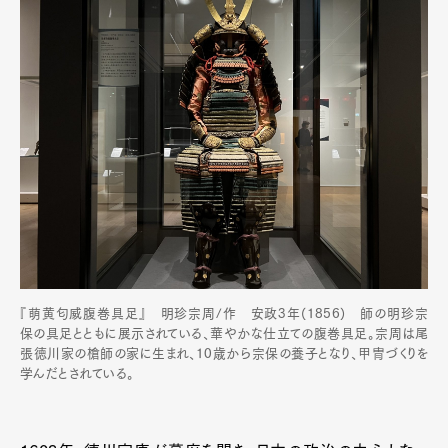
『萌黄匂威腹巻具足』 明珍宗周/作 安政3年(1856) 師の明珍宗
保の具足とともに展示されている、華やかな仕立ての腹巻具足。宗周は尾
張徳川家の槍師の家に生まれ、10歳から宗保の養子となり、甲冑づくりを
学んだとされている。