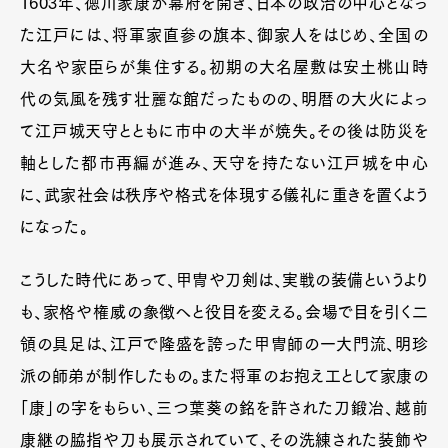
1603年、徳川家康が幕府を開き、日本の政治の中心となっ
た江戸には、将軍家直参の旗本、御家人をはじめ、全国の
大名や家臣らが集住する。初期の大名屋敷は安土桃山時
代の気風を残す壮麗な館だったものの、明暦の大火によっ
て江戸城天守とともに市中の大半が焼失。その後は防災を
軸とした都市再編が進み、天守を持たない江戸城を中心
に、武家社会は秩序や格式を体現する儀礼に重きを置くよう
になった。
こうした時代にあって、甲冑や刀剣は、実戦の装備というより
も、家格や権威の象徴へと役目を変える。会場で目を引く二
領の具足は、江戸で隆盛を誇った甲冑師の一大門流、明珍
派の師弟が制作したもの。また将軍のお抱え工として家康の
「康」の字をもらい、三つ葉葵の銘を許された刀鍛冶、越前
康継の脇指や刀も展示されていて、その洗練された装飾や