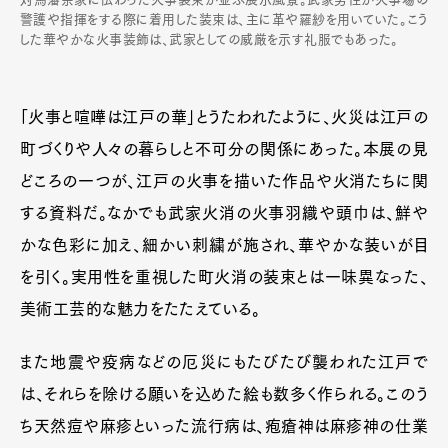
警護や指揮をする際に着用した装束は、主に革や羅紗を用いていた。こう
した華やかな火事装飾は、武家としての威厳を示す礼服でもあった。
「火事と喧嘩は江戸の華」とうたわれたように、火災は江戸の
町づくりや人々の暮らしと不可分の関係にあった。本展の見
どころの一つが、江戸の火事を描いた作品や火消たちに関
する資料だ。なかでも武家火消の火事羽織や頭巾は、鮮や
かな色彩に加え、細かい刺繍が施され、華やかな装いが目
を引く。実用性を重視した町火消の装束とは一味異なった、
美術工芸的な魅力をたたえている。
また地震や疫病などの厄災にもたびたび襲われた江戸で
は、それらを除ける願いを込めた絵も数多く作られる。このう
ち天然痘や麻疹といった流行病は、疱瘡神は麻疹神の仕業