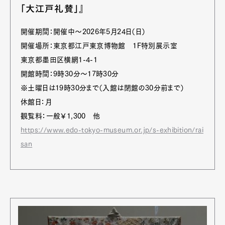
Art&Design
Watch
Fashion
「大江戸礼賛」』
Gourmet
Cars
開催期間：開催中～2026年5月24日（日）
Product
Culture
Lifestyle
開催場所：東京都江戸東京博物館 1F特別展示室
東京都墨田区横網1-4-1
開館時間：9時30分〜17時30分
Pen Membership
Magazine
※土曜日は19時30分まで（入館は閉館の30分前まで）
Official Columnist
About
休館日：月
Contact
観覧料：一般￥1,300 他
https://www.edo-tokyo-museum.or.jp/s-exhibition/rai
san
Pen Meet
Pen international
Pen tw