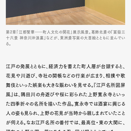
第2章「江都繁華――町人文化の開花」展示風景。葛飾北斎の『冨嶽三
十六景 神奈川沖浪裏』などが、東洲斎写楽の大首絵とともに並んでい
る。
江戸の発展とともに、経済力を蓄えた町人層が台頭すると、
花見や川遊び、寺社の開帳などの行楽が広まり、相撲や歌
舞伎といった娯楽も大きな賑わいを見せる。『江戸名所図屏
風』は、隅田川の舟遊びや桜に彩られた上野寛永寺といっ
た四季折々の名所を描いた作品。寛永寺では酒宴に興じる
人の姿も見られ、上野の花見が当時から親しまれていたこと
が伺える。なお江戸名所の番付では、最高位・東の大関に、