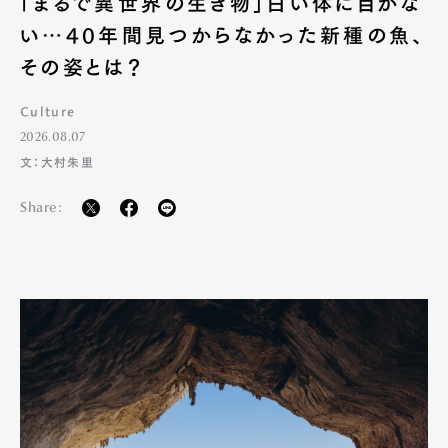
「まるで異世界の生き物」白い体に目がな
い…40年間見つからなかった新種の魚、
その姿とは？
Culture
2026.08.07
文：大村朱里
Share: