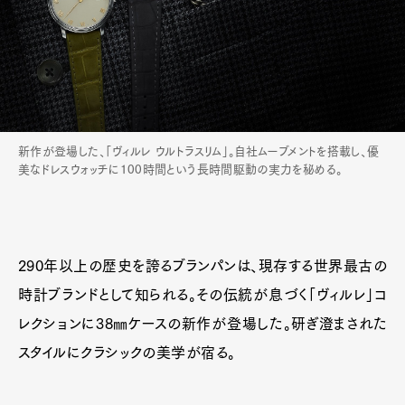
Official Columnist
About
Contact
Pen Meet
新作が登場した、「ヴィルレ ウルトラスリム」。自社ムーブメントを搭載し、優
Pen international
Pen tw
美なドレスウォッチに100時間という長時間駆動の実力を秘める。
290年以上の歴史を誇るブランパンは、現存する世界最古の
時計ブランドとして知られる。その伝統が息づく「ヴィルレ」コ
レクションに38㎜ケースの新作が登場した。研ぎ澄まされた
スタイルにクラシックの美学が宿る。