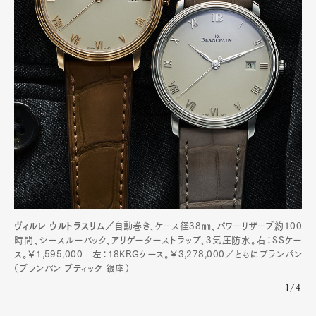
ヴィルレ ウルトラスリム／
自動巻き、ケース径38㎜、パワーリザーブ約100
時間、シースルーバック、アリゲーターストラップ、3気圧防水。右：SSケー
ス。￥1,595,000 左：18KRGケース。￥3,278,000／ともにブランパン
（ブランパン ブティック 銀座）
1/4