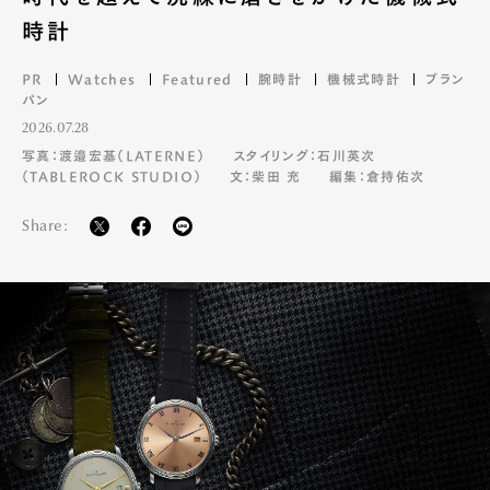
時計
PR
Watches
Featured
腕時計
機械式時計
ブラン
パン
2026.07.28
写真：渡邉宏基（LATERNE）
スタイリング：石川英次
（TABLEROCK STUDIO）
文：柴田 充
編集：倉持佑次
Share:
Art&Design
Watch
Fashion
Gourmet
Cars
Product
Culture
Lifestyle
Pen Membership
Magazine