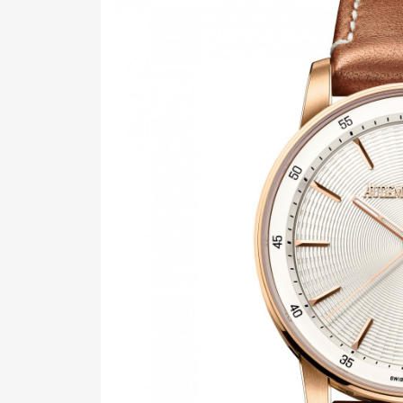
Pen Me
Pen Me