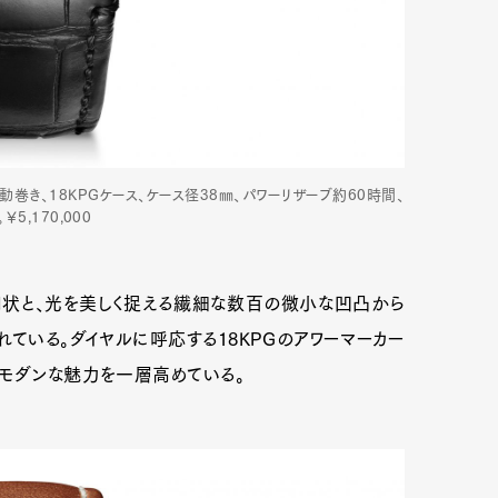
動巻き、18KPGケース、ケース径38㎜、パワーリザーブ約60時間、
5,170,000
円状と、光を美しく捉える繊細な数百の微小な凹凸から
れている。ダイヤルに呼応する18KPGのアワーマーカー
てモダンな魅力を一層高めている。
Art&Design
Watch
Fashion
ourmet
Cars
Product
Culture
Lifestyle