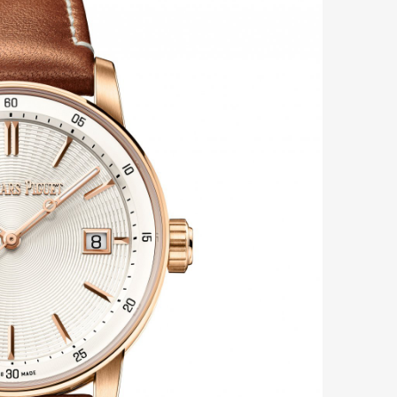
mbership
Magazine
Official Columnist
About
et
Pen international
Pen tw