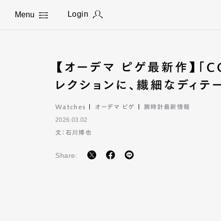
Login
Menu
Close
【オーデマ ピゲ最新作】「CO
レクションに、繊細なディテ
Watches
オーデマ ピゲ
腕時計最新情報
2026.03.02
文：石川博也
Share: