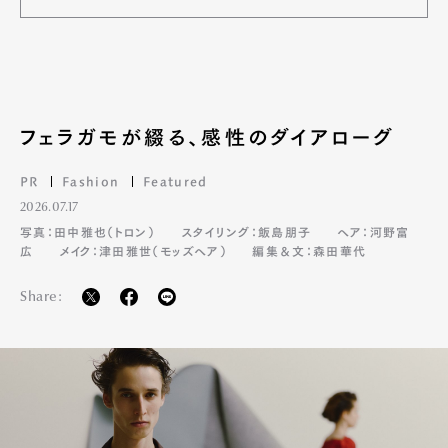
フェラガモが綴る、感性のダイアローグ
PR
Fashion
Featured
2026.07.17
写真：田中雅也（トロン）
スタイリング：飯島朋子
ヘア：河野富
広
メイク：津田雅世（モッズヘア）
編集＆文：森田華代
Share: