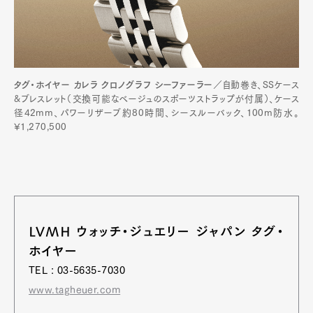
Product
Culture
Lifestyle
タグ・ホイヤー カレラ クロノグラフ シーファーラー
／自動巻き、SSケース
Pen Membership
Magazine
&ブレスレット（交換可能なベージュのスポーツストラップが付属）、ケース
Official Columnist
About
径42mm、パワーリザーブ約80時間、シースルーバック、100m防水。
Contact
¥1,270,500
Pen Meet
Pen international
Pen tw
LVMH ウォッチ・ジュエリー ジャパン タグ・
ホイヤー
TEL : 03-5635-7030
www.tagheuer.com