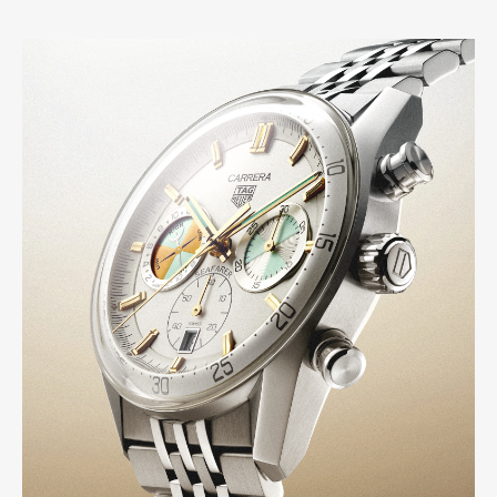
Art&Design
Watch
Fashion
Gourmet
Cars