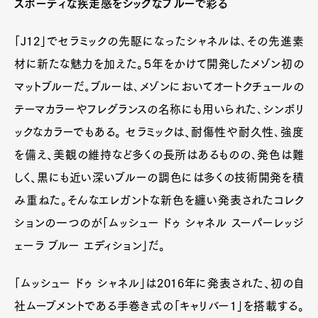
スポーティな疾走感をシックなブルーで彩る
「J12」でセラミックの先駆になったシャネルは､その先進素
材に新たな魅力を加えた。５年をかけて開発したメゾン初の
マットブルーだ｡ブルーは､メゾンにおいてオートクチュールの
テーマカラーやフレグランスの名称にも用いられた､シンボリ
ックなカラーでもある。 セラミックは、耐傷性や耐久性､強度
を備え、美観の維持など多くの長所はあるものの､発色は難
しく、黒にも近い深いブルーの調色には多くの技術開発を積
み重ねた。そんなエレガントな新色を纏い発表されたコレク
ションの一つのが「ムッシュー ドゥ シャネル スーパーレッジ
ェーラ ブルー エディション」だ。
「ムッシュー ドゥ シャネル」は2016年に発表された、初の自
社ムーブメントである手巻き式の「キャリバー1」を搭載する。