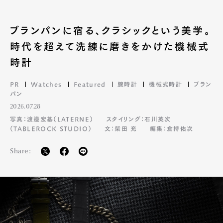
ブランパンに宿る、クラシックという美学。
時代を超えて洗練に磨きをかけた機械式
時計
PR
Watches
Featured
腕時計
機械式時計
ブラン
パン
2026.07.28
写真：渡邉宏基（LATERNE）
スタイリング：石川英次
（TABLEROCK STUDIO）
文：柴田 充
編集：倉持佑次
Share: