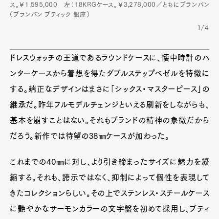
ス。￥1,595,000 左：18KRGケース。￥3,278,000／ともにブランパン
（ブランパン ブティック 銀座）
1/4
ドレスウォッチの王道であるラウンドケースに、懐中時計のハ
ンターケースから着想を得たダブルステップベゼルを特徴に
する。端正なデザインはまさに「シックス・マスターピース」の
継承だ。昨年フルモデルチェンジといえる刷新をしながらも、
基本を崩すことはない。それもブランドの精神の象徴だから
だろう。新作では待望の38㎜ケースが加わった。
これまでの40㎜に対し、より引き締まったサイズに魅力を凝
縮する。それも、誇示ではなく、抑制によって個性を表現して
きたコレクションらしい。その上でステンレス・スチールケース
に艶やかなサーモンカラーの文字盤を初めて採用し、ブティ