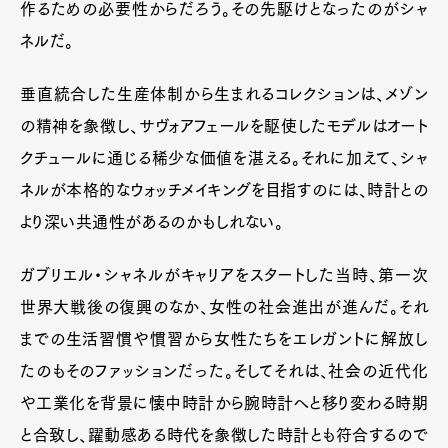
作るための必要性からだろう。その先駆けとなったのがシャ
Official Columnist
About
Contact
ネルだ。
垂直統合した生産体制から生まれるコレクションは、メゾン
の精神を象徴し、サヴォアフェールを駆使したモデルはオート
Pen Meet
クチュールに通じる稀少な価値を湛える。それに加えて、シャ
Pen international
Pen tw
ネルが本格的なウォッチメイキングを目指すのには、時計との
より深い共通性があるのかもしれない。
ガブリエル・シャネルがキャリアをスタートした当時、第一次
世界大戦後の復興のなか、女性の社会進出が進んだ。それ
までの生活習慣や慣習から女性たちをエレガントに解放し
たのもそのファッションだった。そしてそれは、社会の近代化
や工業化を背景に懐中時計から腕時計へと移り変わる時期
と合致し、躍動感ある時代を象徴した時計とも符合するので