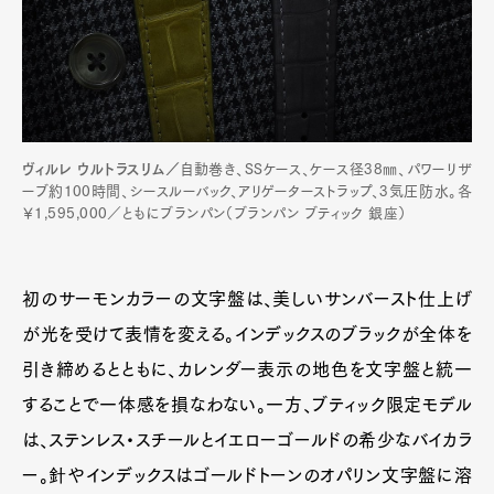
ヴィルレ ウルトラスリム／
自動巻き、SSケース、ケース径38㎜、パワーリザ
ーブ約100時間、シースルーバック、アリゲーターストラップ、3気圧防水。各
￥1,595,000／ともにブランパン（ブランパン ブティック 銀座）
初のサーモンカラーの文字盤は、美しいサンバースト仕上げ
が光を受けて表情を変える。インデックスのブラックが全体を
引き締めるとともに、カレンダー表示の地色を文字盤と統一
することで一体感を損なわない。一方、ブティック限定モデル
は、ステンレス・スチールとイエローゴールドの希少なバイカラ
ー。針やインデックスはゴールドトーンのオパリン文字盤に溶