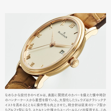
なめらかな段付きのベゼルは、表面に開閉式のカバーを備えた懐中時計
のハンターケースから着想を得ている。大型化したリュウズはクラシックテ
イストを高めるとともに操作性も向上させた。時分針は従来のリーフ型か
らアルファ型になり､スケルトン仕様からスーパールミノバを採用する｡これ