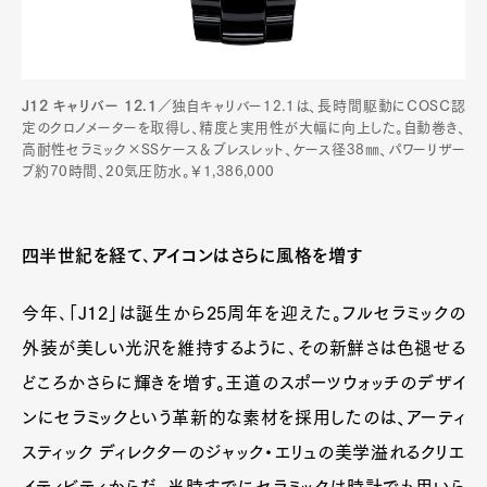
J12 キャリバー 12.1
／独自キャリバー12.1は、長時間駆動にCOSC認
定のクロノメーターを取得し、精度と実用性が大幅に向上した。自動巻き、
高耐性セラミック×SSケース＆ブレスレット、ケース径38㎜、パワーリザー
ブ約70時間、20気圧防水。￥1,386,000
四半世紀を経て､アイコンはさらに風格を増す
今年､「J12」は誕生から25周年を迎えた。フルセラミックの
外装が美しい光沢を維持するように､その新鮮さは色褪せる
どころかさらに輝きを増す。王道のスポーツウォッチのデザイ
ンにセラミックという革新的な素材を採用したのは、アーティ
スティック ディレクターのジャック・エリュの美学溢れるクリエ