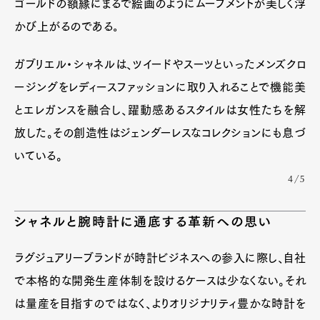
ゴールドの額縁にまるで絵画のようにムーブメントが美しく浮
かび上がるのである｡
ガブリエル・シャネルは、ツイードやスーツといったメンズクロ
ージングをレディースファッションに取り入れることで機能美
とエレガンスを融合し、躍動感あるスタイルは女性たちを解
放した。その創造性はジェンダーレスなコレクションにも息づ
いている。
4/5
Art&Design
Watch
Fashion
Gourmet
Cars
シャネルと腕時計に通底する革新への思い
Product
Culture
Lifestyle
ラグジュアリーブランドが時計ビジネスへの参入に際し、自社
で本格的な開発生産体制を設けるケースは少なくない。それ
は量産を目指すのではなく、よりオリジナリティ豊かな時計を
Pen Membership
Magazine