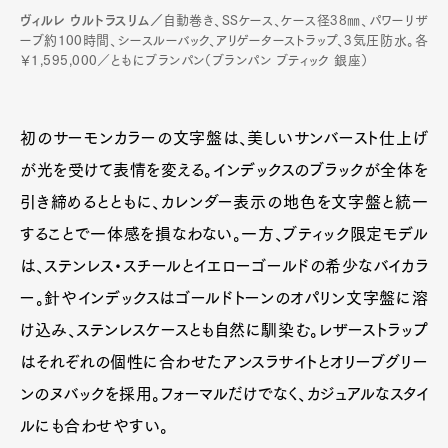
ヴィルレ ウルトラスリム／
自動巻き、SSケース、ケース径38㎜、パワーリザ
ーブ約100時間、シースルーバック、アリゲーターストラップ、3気圧防水。各
￥1,595,000／ともにブランパン（ブランパン ブティック 銀座）
初のサーモンカラーの文字盤は、美しいサンバースト仕上げ
が光を受けて表情を変える。インデックスのブラックが全体を
引き締めるとともに、カレンダー表示の地色を文字盤と統一
することで一体感を損なわない。一方、ブティック限定モデル
は、ステンレス・スチールとイエローゴールドの希少なバイカラ
ー。針やインデックスはゴールドトーンのオパリン文字盤に溶
け込み、ステンレスケースとも自然に馴染む。レザーストラップ
はそれぞれの個性に合わせたアンスラサイトとオリーブグリー
ンのヌバックを採用。フォーマルだけでなく、カジュアルなスタイ
ルにも合わせやすい。