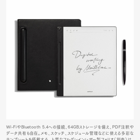
Wi-FiやBluetooth 5.4への接続、64GBストレージを備え、PDF注釈や
データ共有も自在。メモ、スケッチ、スケジュール管理などに使える多彩な
テンプレートを搭載する。上質なフルグレインレザー製フォリオ（別売）は、