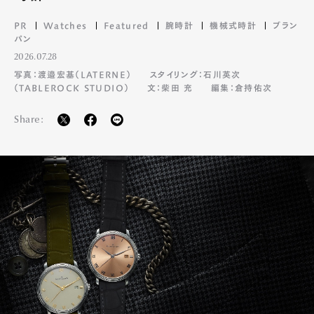
Official Columnist
About
Contact
PR
Watches
Featured
腕時計
機械式時計
ブラン
パン
2026.07.28
写真：渡邉宏基（LATERNE）
スタイリング：石川英次
（TABLEROCK STUDIO）
文：柴田 充
編集：倉持佑次
Pen Meet
Share:
Pen international
Pen tw