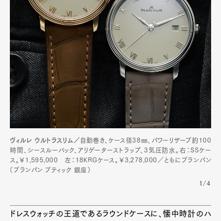
ヴィルレ ウルトラスリム／
自動巻き、ケース径38㎜、パワーリザーブ約100
時間、シースルーバック、アリゲーターストラップ、3気圧防水。右：SSケー
ス。￥1,595,000 左：18KRGケース。￥3,278,000／ともにブランパン
（ブランパン ブティック 銀座）
1/4
ドレスウォッチの王道であるラウンドケースに、懐中時計のハ