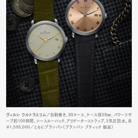
ヴィルレ ウルトラスリム／
自動巻き、SSケース、ケース径38㎜、パワーリザ
ーブ約100時間、シースルーバック、アリゲーターストラップ、3気圧防水。各
￥1,595,000／ともにブランパン（ブランパン ブティック 銀座）