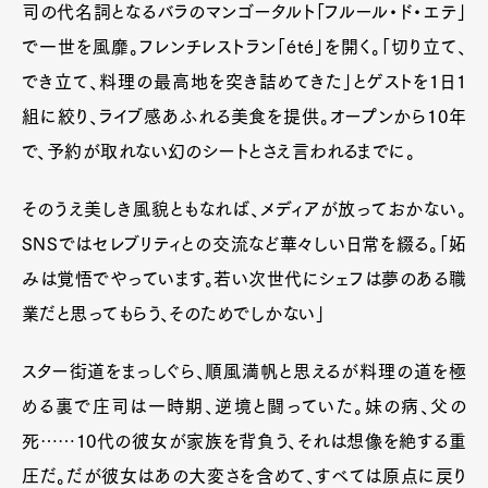
司の代名詞となるバラのマンゴータルト「フルール・ド・エテ」
で一世を風靡。フレンチレストラン「été」を開く。「切り立て、
でき立て、料理の最高地を突き詰めてきた」とゲストを1日1
組に絞り、ライブ感あふれる美食を提供。オープンから10年
で、予約が取れない幻のシートとさえ言われるまでに。
そのうえ美しき風貌ともなれば、メディアが放っておかない。
SNSではセレブリティとの交流など華々しい日常を綴る。「妬
みは覚悟でやっています。若い次世代にシェフは夢のある職
業だと思ってもらう、そのためでしかない」
スター街道をまっしぐら、順風満帆と思えるが料理の道を極
める裏で庄司は一時期、逆境と闘っていた。妹の病、父の
死……10代の彼女が家族を背負う、それは想像を絶する重
圧だ。だが彼女はあの大変さを含めて、すべては原点に戻り