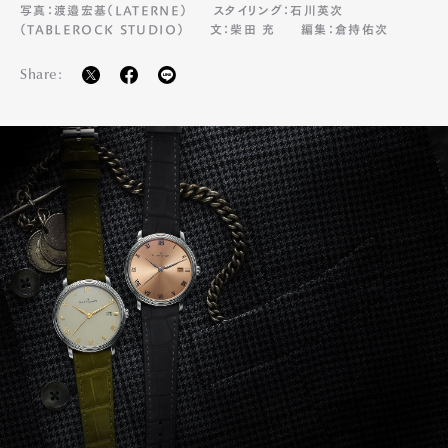
写真：渡邉宏基（LATERNE）
スタイリング：石川英次
（TABLEROCK STUDIO）
文：柴田 充
編集：倉持佑次
Share: