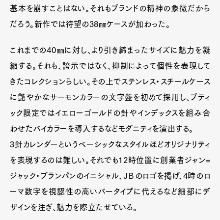
基本を崩すことはない。それもブランドの精神の象徴だから
だろう。新作では待望の38㎜ケースが加わった。
これまでの40㎜に対し、より引き締まったサイズに魅力を凝
縮する。それも、誇示ではなく、抑制によって個性を表現して
きたコレクションらしい。その上でステンレス・スチールケース
に艶やかなサーモンカラーの文字盤を初めて採用し、ブティ
ック限定ではイエローゴールドの針やインデックスを組み合
わせたバイカラーを導入するなどモダニティを演出する。
3針カレンダーというベーシックなスタイルほどオリジナリティ
を表現するのは難しい。それでも12時位置に創業者ジャン=
ジャック・ブランパンのイニシャル、ＪＢのロゴを掲げ、4時のロ
ーマ数字を視認性の高いバータイプに代えるなど細部にデ
ザインを注ぎ、魅力を際立たせている。