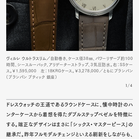
Art&Design
Watch
Fashion
Gourmet
Cars
Product
Culture
Lifestyle
Pen Membership
Magazine
ヴィルレ ウルトラスリム／
自動巻き、ケース径38㎜、パワーリザーブ約100
Official Columnist
About
時間、シースルーバック、アリゲーターストラップ、3気圧防水。右：SSケー
Contact
ス。￥1,595,000 左：18KRGケース。￥3,278,000／ともにブランパン
（ブランパン ブティック 銀座）
1/4
Pen Meet
ドレスウォッチの王道であるラウンドケースに、懐中時計のハ
Pen international
Pen tw
ンターケースから着想を得たダブルステップベゼルを特徴に
する。端正なデザインはまさに「シックス・マスターピース」の
継承だ。昨年フルモデルチェンジといえる刷新をしながらも、