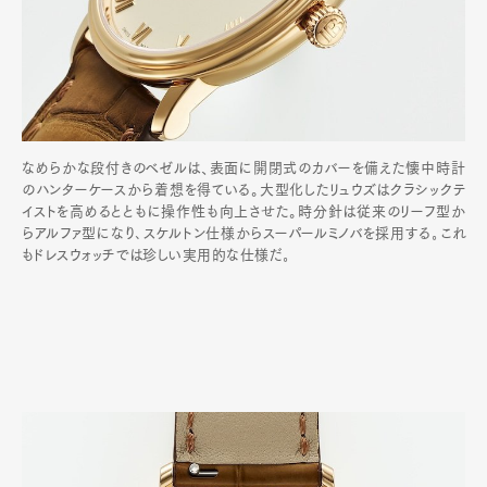
なめらかな段付きのベゼルは、表面に開閉式のカバーを備えた懐中時計
のハンターケースから着想を得ている。大型化したリュウズはクラシックテ
イストを高めるとともに操作性も向上させた。時分針は従来のリーフ型か
らアルファ型になり､スケルトン仕様からスーパールミノバを採用する｡これ
もドレスウォッチでは珍しい実用的な仕様だ｡