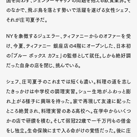
国を問わず、ジェンダーギャップの問題を抱える飲食業界。そ
のなかで、飛ぶ鳥を落とす勢いで活躍を遂げる女性シェフ、
それが庄司夏子だ。
NYを象徴するジュエラー、ティファニーからのオファーを受
け、今夏、ティファニー 銀座店の4階にオープンした、日本初
の「ブルー ボックス カフェ」の監修として就任。しかも絶好調
だった自身の店を閉じ、挑んでいる。
シェフ、庄司夏子のこれまでは短くも濃い。料理の道を志し
たきっかけは中学校の調理実習。シュー生地がふわっと膨
れ上がる様子に興味を持った。家で再現して友達に配った
ところ絶賛され、料理実習のある高校へ。在学中からいくつ
かの店で研鑽を積む。そして弱冠22歳で一千万円もの借金
をし独立。生命保険にまで入る命がけの覚悟だった。後に庄