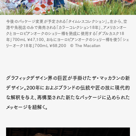
今後のパッケージ変更が予定される「タイムレスコレクション」。左から、空
港や免税店のみで発売される「カラーコレクション18年」、アメリカンオー
クとヨーロピアンオークのシェリー樽を熟成に使用する「ダブルカスク18
年」700mL ¥47,100、おもにヨーロピアンオークのシェリー樽を使う「シェ
リーオーク18年」700mL ¥68,200 © The Macallan
グラフィックデザイン界の巨匠が手掛けたザ・マッカランの新
デザイン。200年におよぶブランドの伝統や匠の技に現代的
な解釈を与え、再構築された新たなパッケージに込められた
メッセージを紐解く。