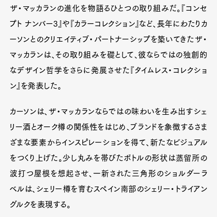
Art&Design
Watch
Fashion
ザ・マッカランの進化を物語るひとつの取り組みだ。『コンセ
Gourmet
Cars
プト ナンバー3』や『カラーコレクション』など、長年にわたりカ
Product
Culture
Lifestyle
ーソンとのクリエイティブ・パートナーシップを築いてきたザ・
マッカランは、その取り組みを礎として、彼ならではの独創的
なデザイン哲学をさらに発展させた『タイムレス・コレクショ
Pen Membership
Magazine
ン』を発表した。
Official Columnist
About
Contact
カーソンは、ザ・マッカランならではの味わいを生み出すシェ
リー酒とオーク樽の関係性をはじめ、ブランドを象徴するさま
ざまな要素からインスピレーションを得て、新たなビジュアル
Pen Meet
をつくり上げた。少し丸みを帯びたボトルの形状は蒸留所の
Pen international
Pen tw
波打つ屋根を想起させ、一新された三角形のショルダーラ
ベルは、シェリー樽を育むスペイン南部のシェリー・トライアン
グルクを表現する。