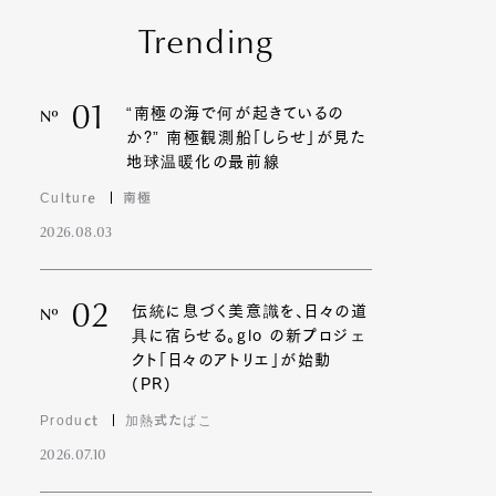
Trending
01
“南極の海で何が起きているの
Nº
か?” 南極観測船「しらせ」が見た
地球温暖化の最前線
Culture
南極
2026.08.03
02
伝統に息づく美意識を、日々の道
Nº
具に宿らせる。glo の新プロジェ
クト「日々のアトリエ」が始動
(PR)
Product
加熱式たばこ
2026.07.10