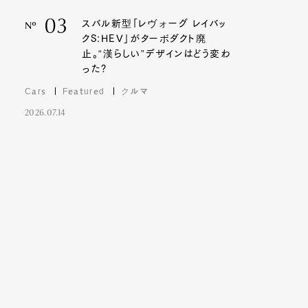
03
スバル新型「レヴォーグ レイバッ
Nº
クS:HEV」がターボダクト廃
止。“漢らしい”デザインはどう変わ
った?
Cars
Featured
クルマ
2026.07.14