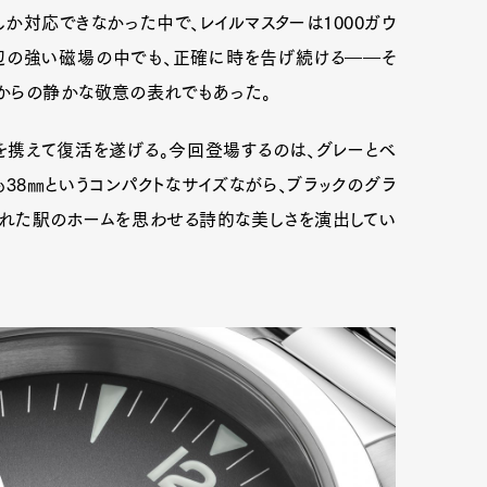
か対応できなかった中で、レイルマスターは1000ガウ
辺の強い磁場の中でも、正確に時を告げ続ける――そ
からの静かな敬意の表れでもあった。
を携えて復活を遂げる。今回登場するのは、グレーとベ
38㎜というコンパクトなサイズながら、ブラックのグラ
れた駅のホームを思わせる詩的な美しさを演出してい
Art&Design
Watch
Fashion
ourmet
Cars
Product
Culture
Lifestyle