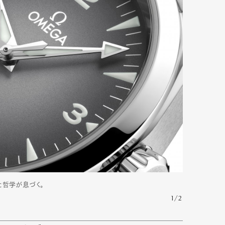
mbership
Magazine
Official Columnist
About
et
Pen international
Pen tw
た哲学が息づく。
1/2