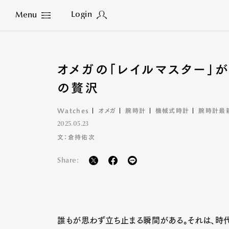
Login
Menu
Close
オメガの「レイルマスター」
の贅沢
Watches
オメガ
腕時計
機械式時計
腕時計最
2025.05.23
文：倉持佑次
Share:
誰もが思わず立ち止まる瞬間がある。それは、時