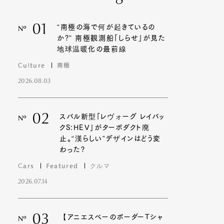
01
“南極の海で何が起きているの
Nº
か?” 南極観測船「しらせ」が見た
地球温暖化の最前線
Culture
南極
2026.08.03
02
スバル新型「レヴォーグ レイバッ
Nº
クS:HEV」がターボダクト廃
止。“漢らしい”デザインはどう変
わった?
Cars
Featured
クルマ
2026.07.14
03
【アニエスベーのボーダーTシャ
Nº