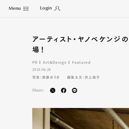
Login
Menu
Close
アーティスト・ヤノベケンジの
場！
PR
Art&Design
Featured
2024.06.28
写真：斎藤ゆうき
編集＆文：井上倫子
Share: