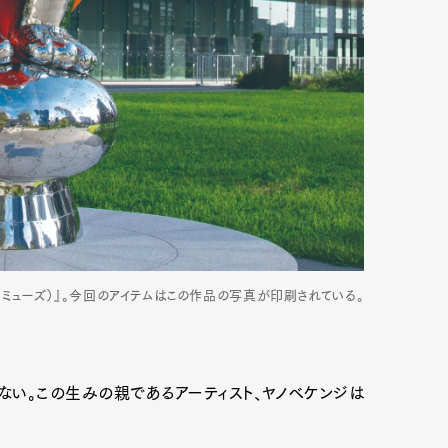
mbership
Magazine
Official Columnist
About
et
Pen international
Pen tw
（ミューズ）』。今回のアイテムはこの作品の写真が印刷されている。
ない。この生みの親であるアーティスト、ヤノベケンジは