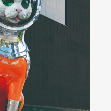
Art&Design
Watch
Fashion
ourmet
Cars
Product
Culture
Lifestyle