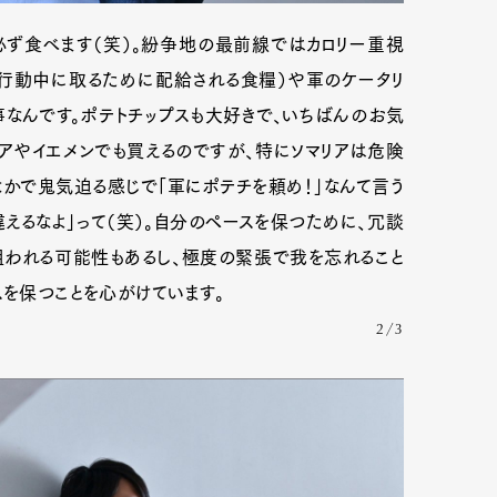
ず食べます（笑）。紛争地の最前線ではカロリー重視
行動中に取るために配給される食糧）や軍のケータリ
mbership
Magazine
Official Columnist
About
なんです。ポテトチップスも大好きで、いちばんのお気
リアやイエメンでも買えるのですが、特にソマリアは危険
かで鬼気迫る感じで「軍にポテチを頼め！」なんて言う
et
Pen international
Pen tw
違えるなよ」って（笑）。自分のペースを保つために、冗談
狙われる可能性もあるし、極度の緊張で我を忘れること
スを保つことを心がけています。
2/3