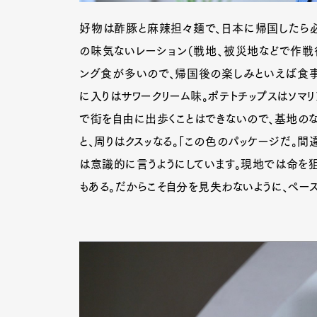
好物は酢豚と麻辣担々麺で、日本に帰国したら必
の味気ないレーション（戦地、被災地などで作戦
Pen Me
ング食が多いので、帰国後の楽しみといえば食事
に入りはサワークリーム味。ポテトチップスはソマ
で街を自由に出歩くことはできないので、基地のな
Pen Me
と、周りはクスッなる。「この色のパッケージだ。間
は意識的に言うようにしています。現地では命を
もある。だからこそ自分を見失わないように、ペー