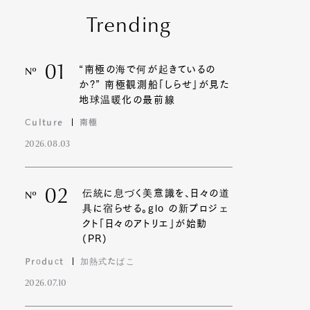
Trending
01
“南極の海で何が起きているの
Nº
か?” 南極観測船「しらせ」が見た
地球温暖化の最前線
Culture
南極
2026.08.03
02
伝統に息づく美意識を、日々の道
Nº
具に宿らせる。glo の新プロジェ
クト「日々のアトリエ」が始動
(PR)
Product
加熱式たばこ
2026.07.10