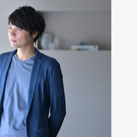
Art&Design
Watch
Fashion
ourmet
Cars
Product
Culture
Lifestyle