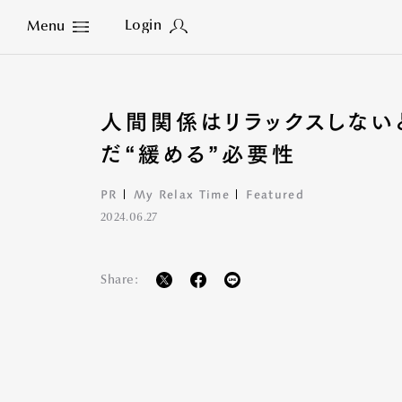
Login
Menu
Close
人間関係はリラックスしな
だ“緩める”必要性
PR
My Relax Time
Featured
2024.06.27
Share: