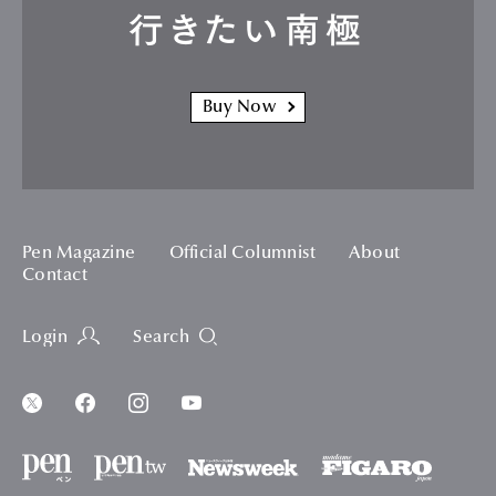
行きたい南極
Buy Now
Pen Magazine
Official Columnist
About
Contact
Login
Search