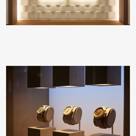
Art&Design
Watch
Fashion
Gourmet
Cars
Product
Culture
Lifestyle
Pen Membership
Magazine
Official Columnist
About
Contact
Pen Meet