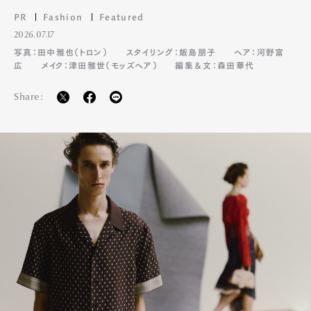
PR
Fashion
Featured
2026.07.17
写真：田中雅也（トロン）
スタイリング：飯島朋子
ヘア：河野富
広
メイク：津田雅世（モッズヘア）
編集＆文：森田華代
Share: