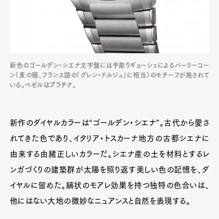
新色のゴールデン・シエナ文字盤には手彫りギョーシェによるバーリーコー
ン（麦の穂、フランス語の「グレン・ドルジュ」に相当）のモチーフが施されて
いる。ベゼルはプラチナ。
新作のダイヤルカラーは“ゴールデン・シエナ”。古代から愛さ
れてきた色であり、イタリア・トスカーナ地方の古都シエナに
由来する由緒正しいカラーだ。シエナ産の土を材料とするレ
ンガづくりの建築群が太陽を照り返す美しい色の記憶を、ダ
イヤルに留めた。縞状のモアレ効果を持つ独特の色合いは、
他にはない大地の微妙なニュアンスと自然を表現する。