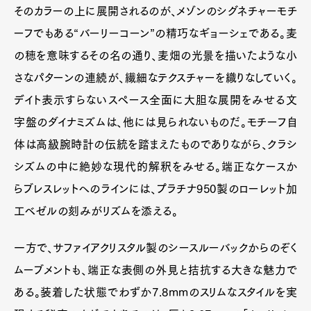
そのカラーの上に展開されるのが、メゾンのシグネチャーモチ
ーフでもある“バーリーコーン”の精巧なギョーシェである。麦
の穂を意味するその名の通り、麦畑の光景を描いたような小
さなパターンの連続が、繊細なテクスチャーを織りなしていく。
デイト表示すらないスペース全面に大胆な展開をみせる文
字盤のダイナミズムは、他には見られないものだ。モチーフ自
体は高級腕時計の伝統を踏まえたものでありながら、クラシ
シズムの中に絶妙な現代的解釈をみせる。端正なケースか
らブレスレットへのラインには、プラチナ950製のローレット加
工ベゼルの刻みがリズムを添える。
一方で、サファイアクリスタル製のシースルーバックからのぞく
ムーブメントも、端正な表側の外見と拮抗する大きな魅力で
ある。装着した状態でわずか7.8mmのスリムなスタイルを実