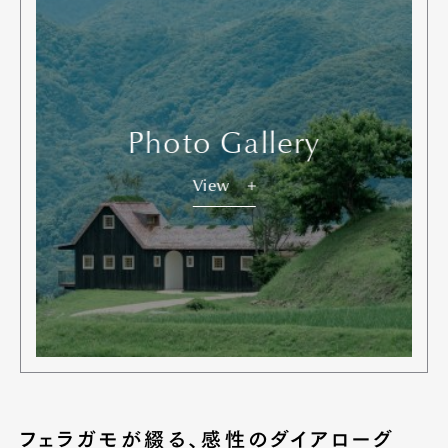
Photo Gallery
View
Art&Design
Watch
Fashion
Gourmet
Cars
Product
Culture
Lifestyle
フェラガモが綴る、感性のダイアローグ