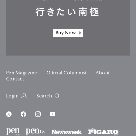
行きたい南極
Buy Now
Pen Magazine
Official Columnist
About
Contact
Login
Search