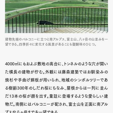
建物先端のバルコニーに立つと南アルプス、富士山、八ヶ岳の山並みを一
望できる。四季折々に変化する風景があることも醍醐味のひとつ。
4000㎡にもおよぶ敷地の高台に、トンネルのような穴が開い
た横長の建物が佇む。外観には藤森建築ではお馴染みの
焼杉や手曲げ銅板が用いられ、地域のシンボルツリーであ
る樹齢300年のしだれ桜にちなみ、屋根からは一列に並ん
だ13本の桜が顔を出す。童話に登場するような愛らしい建
物だ。南側にはバルコニーが配され、富士山を正面に南アル
プスや八ヶ岳までを一望できる。