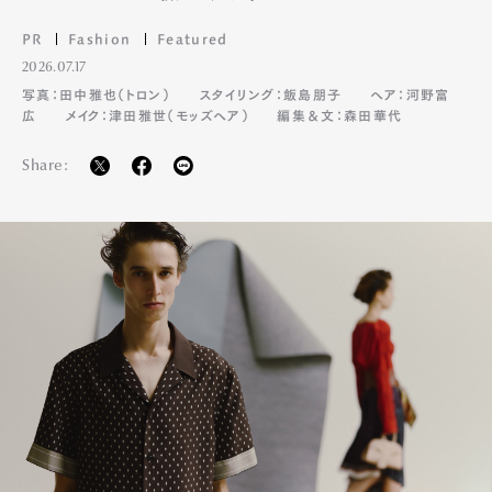
PR
Fashion
Featured
Pen Membership
Magazine
2026.07.17
Official Columnist
About
写真：田中雅也（トロン）
スタイリング：飯島朋子
ヘア：河野富
Contact
広
メイク：津田雅世（モッズヘア）
編集＆文：森田華代
Share:
Pen Meet
Pen international
Pen tw