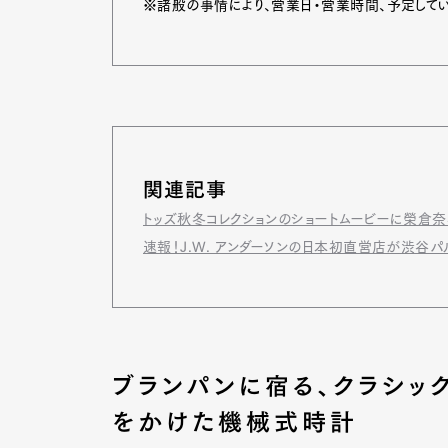
※諸般の事情により、営業日・営業時間、予定して
Pen Me
Pen Me
関連記事
トッズ秋冬コレクションのショートムービーに榮倉奈
速報！J.W. アンダーソンの日本初直営店が渋谷パ
ブランパンに宿る、クラシッ
をかけた機械式時計