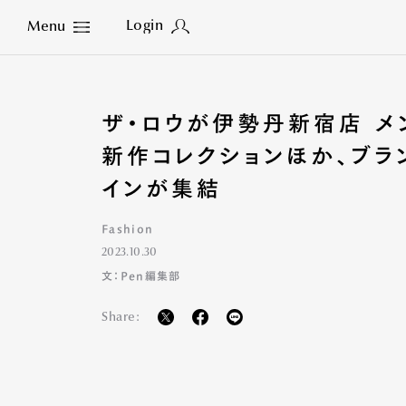
Login
Menu
Close
ザ・ロウが伊勢丹新宿店 メ
新作コレクションほか、ブラ
インが集結
Fashion
2023.10.30
文：Pen編集部
Share: