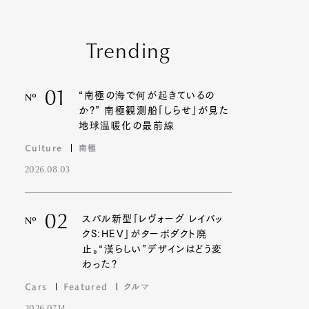
Trending
01
“南極の海で何が起きているの
Nº
か?” 南極観測船「しらせ」が見た
地球温暖化の最前線
Culture
南極
2026.08.03
02
スバル新型「レヴォーグ レイバッ
Nº
クS:HEV」がターボダクト廃
止。“漢らしい”デザインはどう変
わった?
Cars
Featured
クルマ