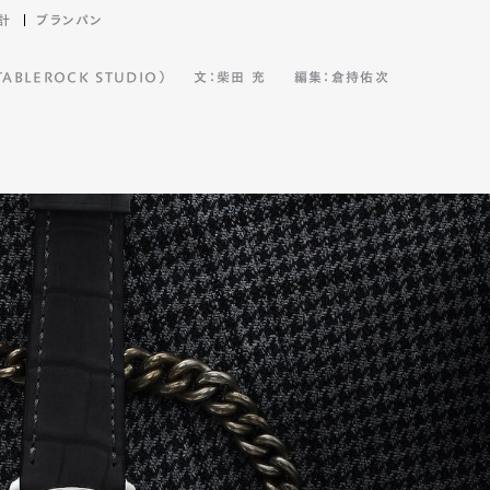
計
ブランパン
BLEROCK STUDIO）
文：柴田 充
編集：倉持佑次