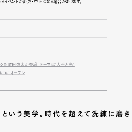
いるイベントが変更・中止になる場合があります。
mbership
Magazine
Official Columnist
About
et
Pen international
Pen tw
々＆町田啓太が登場、テーマは“人生と光”
ルコにオープン
クという美学。時代を超えて洗練に磨き