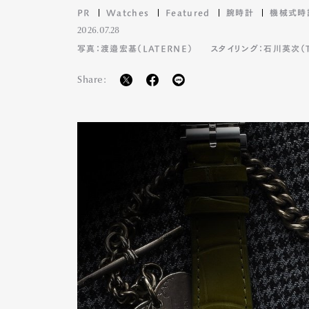
PR
Watches
Featured
腕時計
機械式時
2026.07.28
写真：渡邉宏基（LATERNE）
スタイリング：石川英次（TA
Share: