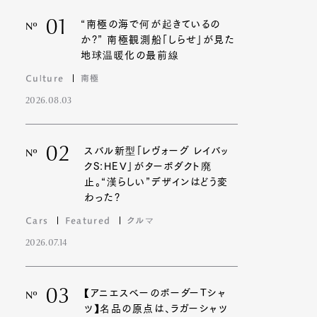
01
“南極の海で何が起きているの
Nº
か?” 南極観測船「しらせ」が見た
地球温暖化の最前線
Culture
南極
2026.08.03
02
スバル新型「レヴォーグ レイバッ
Nº
クS:HEV」がターボダクト廃
止。“漢らしい”デザインはどう変
わった?
Cars
Featured
クルマ
2026.07.14
03
【アニエスベーのボーダーTシャ
Nº
ツ】名品の原点は、ラガーシャツ