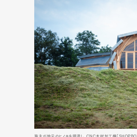
Pen Me
Pen Me
施主が地元のヒノキを調達し、CNC木材加工機「SHOPB