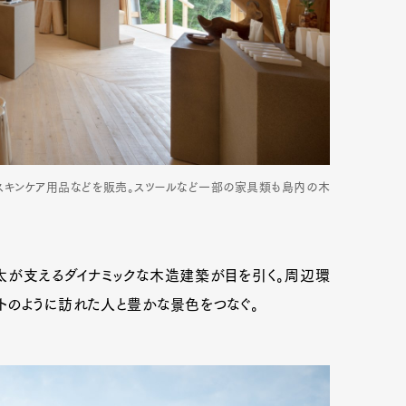
スキンケア用品などを販売。スツールなど一部の家具類も島内の木
太が支えるダイナミックな木造建築が目を引く。周辺環
トのように訪れた人と豊かな景色をつなぐ。
Art&Design
Watch
Fashion
ourmet
Cars
Product
Culture
Lifestyle