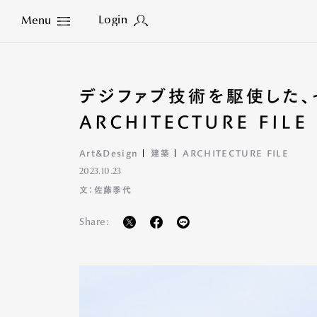
Login
Menu
Close
デジファブ技術を駆使した、
ARCHITECTURE FILE
Art&Design
建築
ARCHITECTURE FILE
2023.10.23
文：佐藤季代
Share: