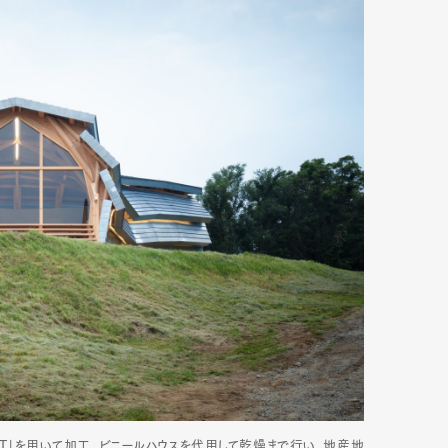
mbership
Magazine
Official Columnist
About
et
Pen international
Pen tw
OT」を用いて加工。ビニールハウスを代用して乾燥まで行い、地産地