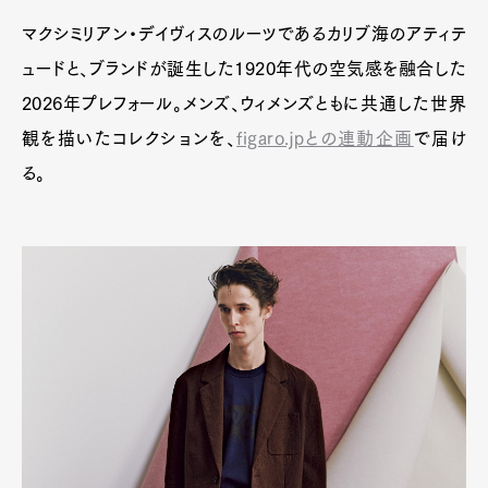
Art&Design
Watch
Fashion
マクシミリアン・デイヴィスのルーツであるカリブ海のアティテ
Gourmet
Cars
ュードと、ブランドが誕生した1920年代の空気感を融合した
Product
Culture
Lifestyle
2026年プレフォール。メンズ、ウィメンズともに共通した世界
観を描いたコレクションを、
figaro.jpとの連動企画
で届け
る。
Pen Membership
Magazine
Official Columnist
About
Contact
Pen Meet
Pen international
Pen tw