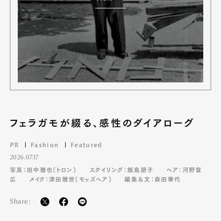
フェラガモが綴る、感性のダイアローグ
PR
Fashion
Featured
2026.07.17
写真：田中雅也（トロン）
スタイリング：飯島朋子
ヘア：河野富
広
メイク：津田雅世（モッズヘア）
編集＆文：森田華代
Share: