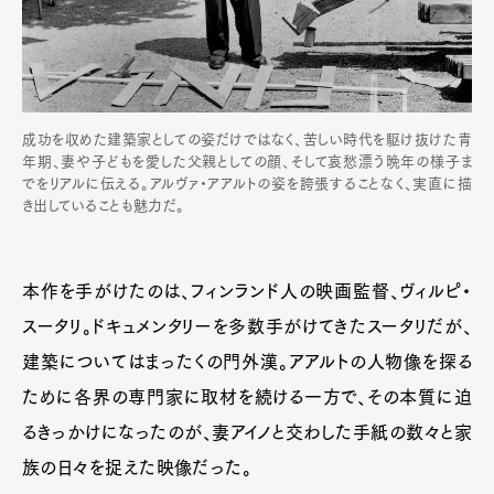
成功を収めた建築家としての姿だけではなく、苦しい時代を駆け抜けた青
年期、妻や子どもを愛した父親としての顔、そして哀愁漂う晩年の様子ま
でをリアルに伝える。アルヴァ・アアルトの姿を誇張することなく、実直に描
き出していることも魅力だ。
本作を手がけたのは、フィンランド人の映画監督、ヴィルピ・
スータリ。ドキュメンタリーを多数手がけてきたスータリだが、
建築についてはまったくの門外漢。アアルトの人物像を探る
ために各界の専門家に取材を続ける一方で、その本質に迫
るきっかけになったのが、妻アイノと交わした手紙の数々と家
族の日々を捉えた映像だった。