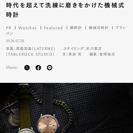
時代を超えて洗練に磨きをかけた機械式
時計
PR
Watches
Featured
腕時計
機械式時計
ブラン
パン
2026.07.28
写真：渡邉宏基（LATERNE）
スタイリング：石川英次
（TABLEROCK STUDIO）
文：柴田 充
編集：倉持佑次
Share: