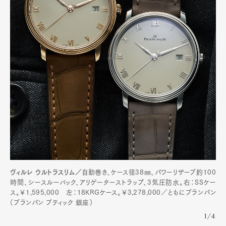
Art&Design
Watch
Fashion
ヴィルレ ウルトラスリム／
自動巻き、ケース径38㎜、パワーリザーブ約100
Gourmet
Cars
時間、シースルーバック、アリゲーターストラップ、3気圧防水。右：SSケー
ス。￥1,595,000 左：18KRGケース。￥3,278,000／ともにブランパン
Product
Culture
Lifestyle
（ブランパン ブティック 銀座）
1/4