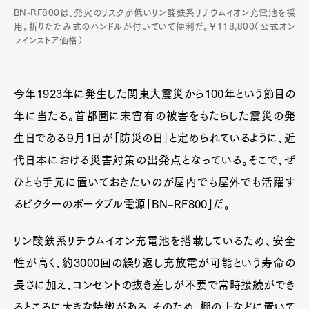
BN-RF800は、発火のリスクが低いリン酸鉄系リチウムイオン充電池を採
用。折りたたみ式のハンドルが付いていて便利だ。￥118,800（公式オン
ラインストア価格）
今年1923年に発生した関東大震災から100年という節目の
年に当たる。首都圏に未曾有の被害をもたらした震災の発
生日である９月１日が「防災の日」と定められているように、近
代日本における災害対策の出発点となっている。そこで、ぜ
ひとも手元に置いておきたいのが屋内でも屋外でも活躍す
るビクターのポータブル電源「BN‒RF800」だ。
リン酸鉄系リチウムイオン充電池を搭載しているため、安全
性が高く、約3000回の繰り返し充放電が可能という寿命の
長さに加え、コンセントの抜き差しが不要で常時接続ができ
るところに大きな特徴がある。そのため、棚の上などに置いて