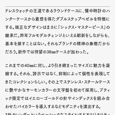
Pen Membership
Magazine
ドレスウォッチの王道であるラウンドケースに、懐中時計のハ
Official Columnist
About
ンターケースから着想を得たダブルステップベゼルを特徴に
Contact
する。端正なデザインはまさに「シックス・マスターピース」の
継承だ。昨年フルモデルチェンジといえる刷新をしながらも、
基本を崩すことはない。それもブランドの精神の象徴だから
Pen Meet
だろう。新作では待望の38㎜ケースが加わった。
Pen international
Pen tw
これまでの40㎜に対し、より引き締まったサイズに魅力を凝
縮する。それも、誇示ではなく、抑制によって個性を表現して
きたコレクションらしい。その上でステンレス・スチールケース
に艶やかなサーモンカラーの文字盤を初めて採用し、ブティ
ック限定ではイエローゴールドの針やインデックスを組み合
わせたバイカラーを導入するなどモダニティを演出する。
3針カレンダーというベーシックなスタイルほどオリジナリティ