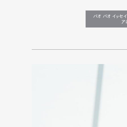
バオ バオ イッセ
ア
G