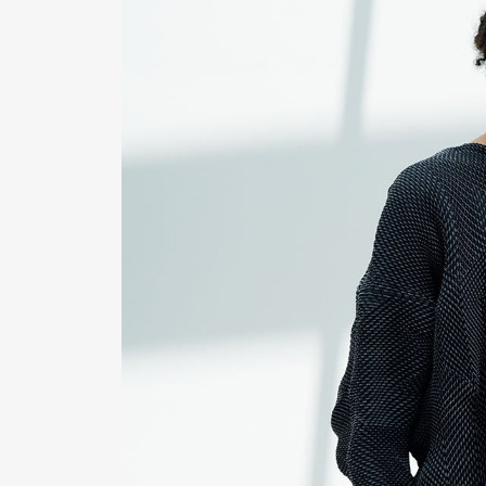
Pen Me
Pen Me