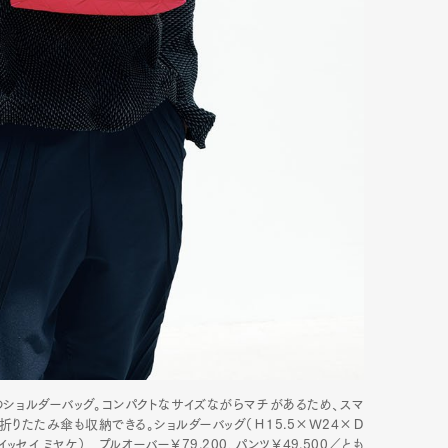
のショルダーバッグ。コンパクトなサイズながらマチがあるため、スマ
りたたみ傘も収納できる。ショルダーバッグ（Ｈ15.5×Ｗ24×Ｄ
イッセイ ミヤケ） プルオーバー￥79,200、パンツ￥49,500／とも