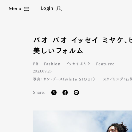
Login
Menu
Close
バオ バオ イッセイ ミヤケ
美しいフォルム
PR
Fashion
イッセイ ミヤケ
Featured
2023.09.28
写真：ヤン・ブース（white STOUT）
スタイリング：石
Share: