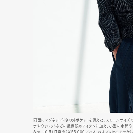
両面にマグネット付きの外ポケットを備えた、スモールサイズ
ホやウォレットなどの最低限のアイテムに加え、小型の水筒や折
８㎝、10月1日発売）￥55,000／バオ バオ イッセイ ミヤケ（