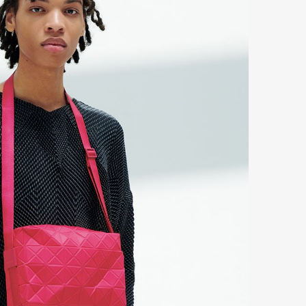
mbership
Magazine
Official Columnist
About
et
Pen international
Pen tw